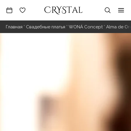
Перейти
к
Гла
содержимому
Главная
"
Свадебные платья
"
WONÁ Concept
"
Alma de Or
ме