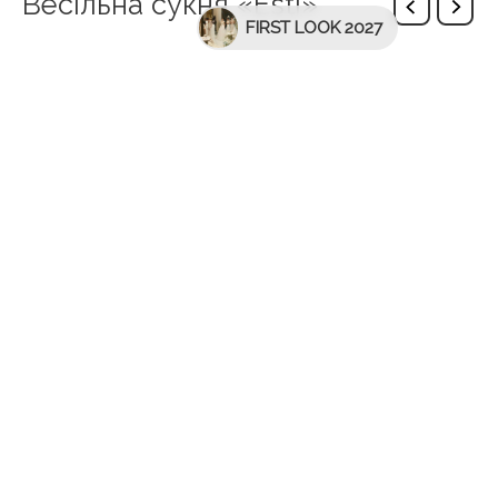
Весільна сукня «Esti»
FIRST LOOK 2027
Описание
Королівська весільна сукня з відкритою спиною.
Сукня зроблена з блискучої тканини. Силует
підкреслює фігуру нареченої. Крім того, спина
прикрашена зачаровуючим мереживом.
Дополнительная информация
бренд
WONÁ Concept