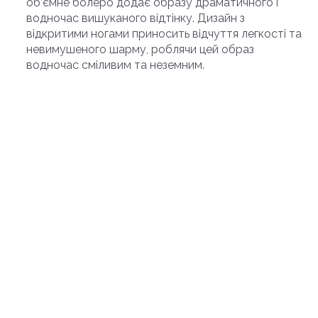
об’ємне болеро додає образу драматичного і
водночас вишуканого відтінку. Дизайн з
відкритими ногами приносить відчуття легкості та
невимушеного шарму, роблячи цей образ
водночас сміливим та неземним.