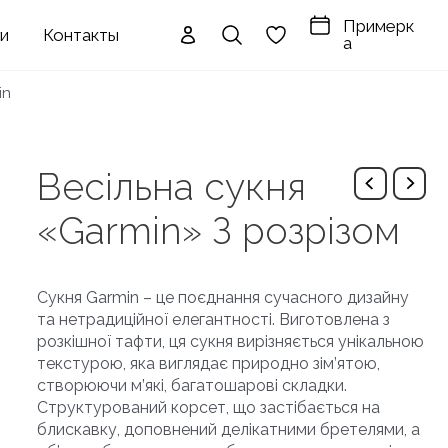
Примерк
ги
Контакты
а
in
Весільна сукня
«Garmin» З розрізом
Сукня Garmin – це поєднання сучасного дизайну
та нетрадиційної елегантності. Виготовлена з
розкішної тафти, ця сукня вирізняється унікальною
текстурою, яка виглядає природно зім’ятою,
створюючи м’які, багатошарові складки.
Структурований корсет, що застібається на
блискавку, доповнений делікатними бретелями, а