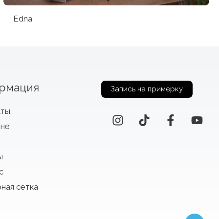
Edna
рмация
Запись на примерку
кты
оне
ы
с
ная сетка