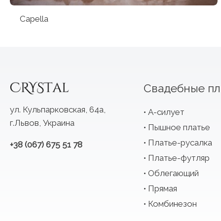
Capella
Свадебные пл
ул. Кульпарковская, 64а,
А-силует
г.Львов, Украина
Пышное платье
Платье-русалка
+38 (067) 675 51 78
Платье-футляр
Облегающий
Прямая
Комбинезон