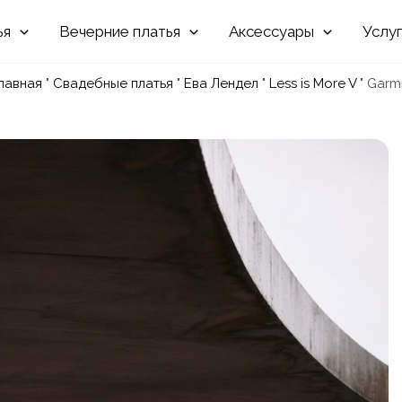
Вечерние
Аксессуары
Услу
лавная
"
Свадебные платья
"
Ева Лендел
"
Less is More V
"
Garm