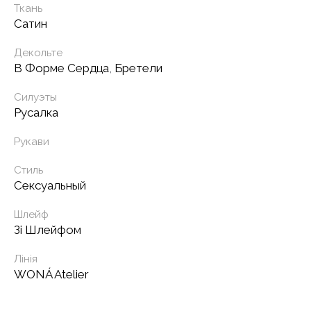
Ткань
Сатин
Декольте
В Форме Сердца
,
Бретели
Силуэты
Русалка
Рукави
Стиль
Сексуальный
Шлейф
Зі Шлейфом
Лінія
WONÁ Atelier