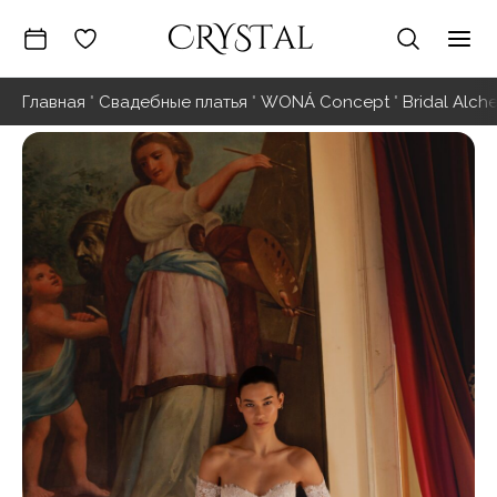
Перейти
к
Гла
содержимому
Главная
"
Свадебные платья
"
WONÁ Concept
"
Bridal Alch
ме