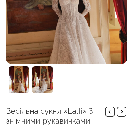
Весільна сукня «Lalli» З
знімними рукавичками