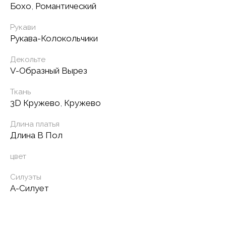
Бохо
,
Романтический
Рукави
Рукава-Колокольчики
Декольте
V-Образный Вырез
Ткань
3D Кружево
,
Кружево
Длина платья
Длина В Пол
цвет
Силуэты
А-Силует