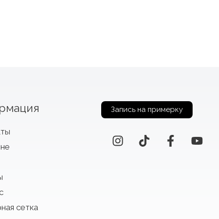
рмация
Запись на примерку
кты
оне
ы
с
ная сетка