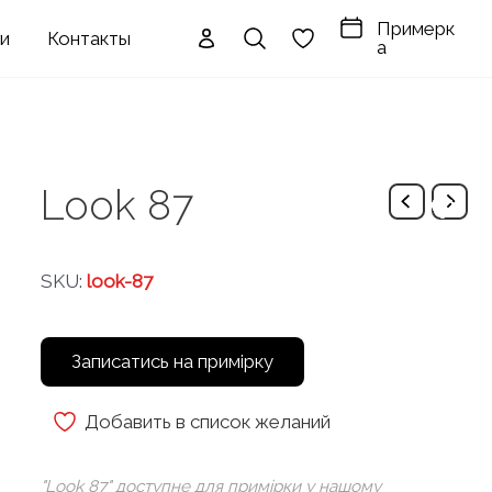
Примерк
ги
Контакты
а
Look 87
SKU:
look-87
Записатись на примірку
Добавить в список желаний
"Look 87" доступне для примірки у нашому