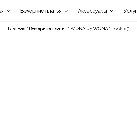
Вечерние
Аксессуары
Услу
Главная
"
Вечерние платья
"
WONA by WONÁ
"
Look 87