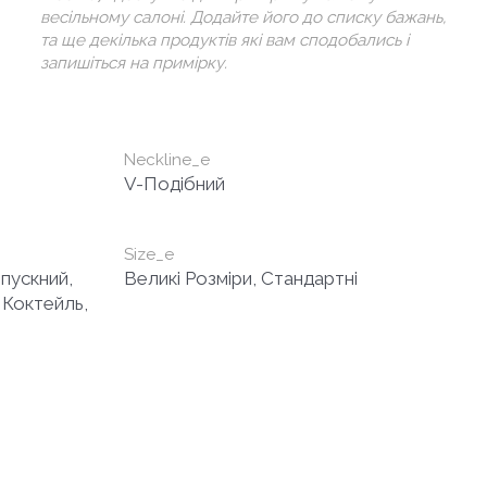
весільному салоні. Додайте його до списку бажань,
та ще декілька продуктів які вам сподобались і
запишіться на примірку.
Neckline_e
V-Подібний
Size_e
ипускний,
Великі Розміри, Стандартні
, Коктейль,