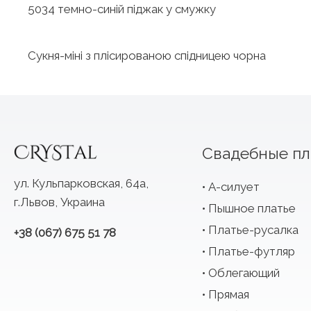
5034 темно-синій піджак у смужку
Сукня-міні з плісированою спідницею чорна
Свадебные пл
ул. Кульпарковская, 64а,
А-силует
г.Львов, Украина
Пышное платье
Платье-русалка
+38 (067) 675 51 78
Платье-футляр
Облегающий
Прямая