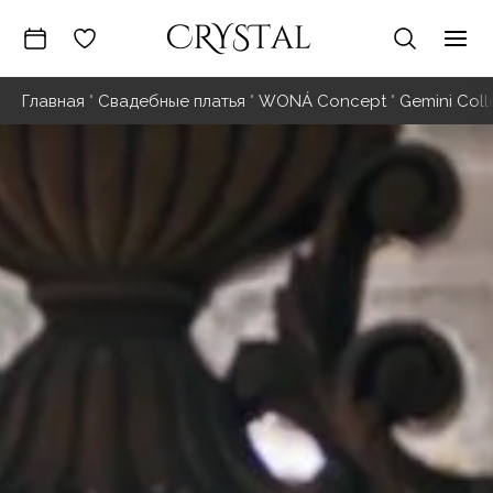
Перейти
к
Гла
содержимому
Главная
"
Свадебные платья
"
WONÁ Concept
"
Gemini Coll
ме