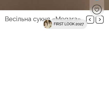
Весільна сукня «Megara»
FIRST LOOK 2027
Дополнительная информация
Вид спинки
Глибокий Виріз
бренд
WONÁ Concept
цвет
Детализация