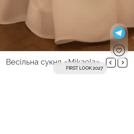
Весільна сукня «Mikaela»
FIRST LOOK 2027
Вас може зацікавити
солнечный
Робин