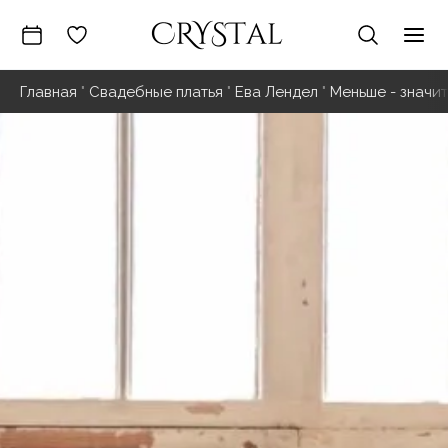
Перейти
к
Гла
содержимому
Главная
"
Свадебные платья
"
Ева Лендел
"
Меньше - значи
ме