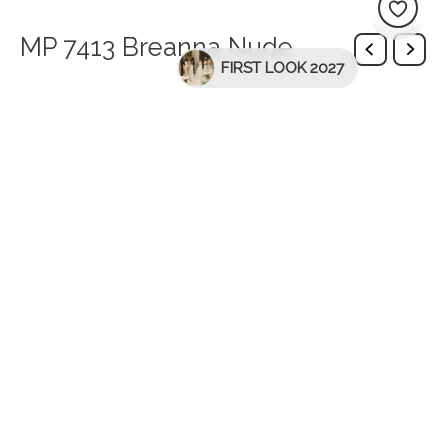
MP 7413 Breanna Nude
FIRST LOOK 2027
Описание
Висота підборів – 8,5 см.
Наявні розміри:
36
37
38
39
40