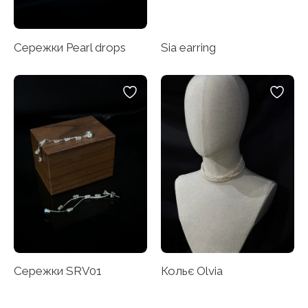
Сережки Pearl drops
Sia earring
Сережки SRV01
Кольє Olvia