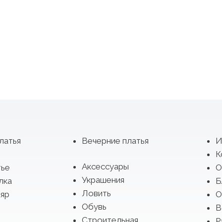
латья
Вечерние платья
И
К
Аксессуары
тье
О
Украшения
лка
Б
Ловить
яр
О
Обувь
В
Строительная
Р