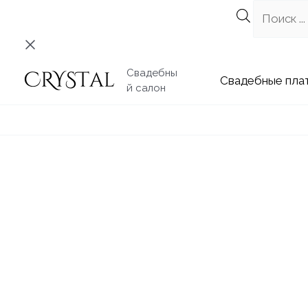
Перейти
к
содержимому
Свадебны
Свадебные
й салон