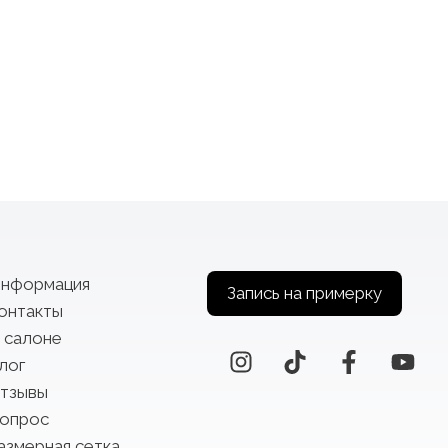
нформация
Запись на примерку
онтакты
 салоне
лог
тзывы
опрос
азмерная сетка