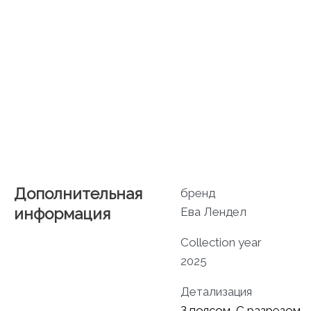
Дополнительная
бренд
информация
Ева Лендел
Collection year
2025
Детализация
З поясом
,
С разрезом