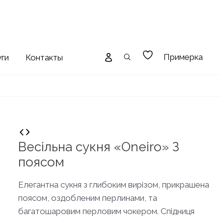
Примерка
уги
Контакты
Весільна сукня «Oneiro» З
поясом
Елегантна сукня з глибоким вирізом, прикрашена
поясом, оздобленим перлинами, та
багатошаровим перловим чокером. Спідниця