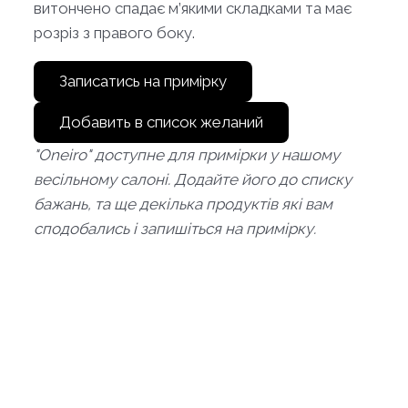
витончено спадає м’якими складками та має
розріз з правого боку.
Записатись на примірку
Добавить в список желаний
"Oneiro" доступне для примірки у нашому
весільному салоні. Додайте його до списку
бажань, та ще декілька продуктів які вам
сподобались і запишіться на примірку.