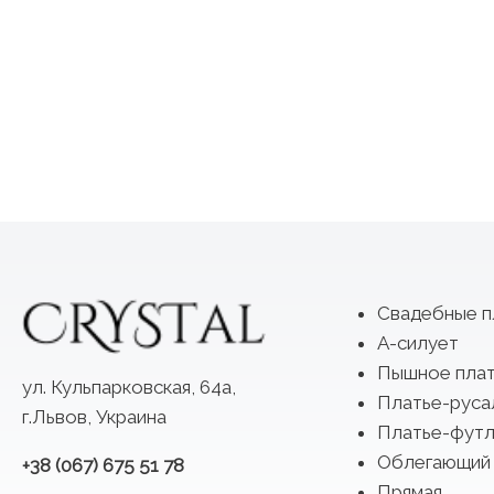
Свадебные п
А-силует
Пышное пла
ул. Кульпарковская, 64а,
Платье-руса
г.Львов, Украина
Платье-футл
Облегающий
+38 (067) 675 51 78
Прямая