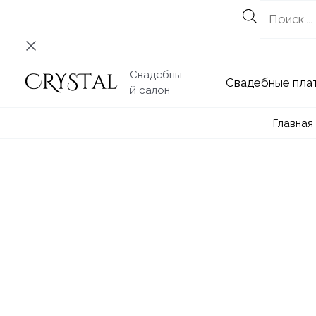
Перейти
к
содержимому
Свадебны
Свадебные
й салон
Главная