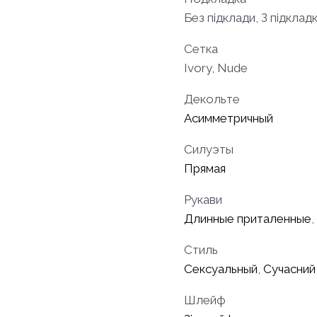
Без підклади, З підкла
Сетка
Ivory, Nude
Декольте
Асимметричный
Силуэты
Прямая
Рукави
Длинные приталенные
,
Стиль
Сексуальный
,
Сучасний
Шлейф