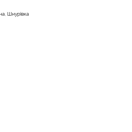
на
,
Шнурівка