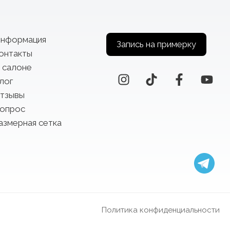
нформация
Запись на примерку
онтакты
 салоне
лог
тзывы
опрос
азмерная сетка
Политика конфиденциальности