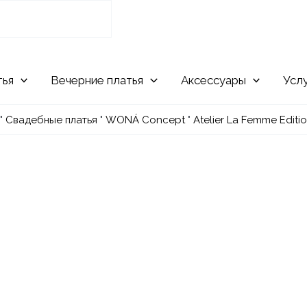
Вечерние
Аксессуары
Усл
"
Свадебные платья
"
WONÁ Concept
"
Atelier La Femme Editi