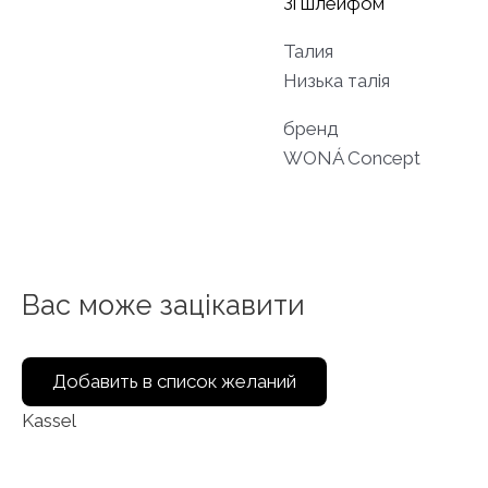
Зі шлейфом
Талия
Низька талія
бренд
WONÁ Concept
Вас може зацікавити
Добавить в список желаний
Kassel