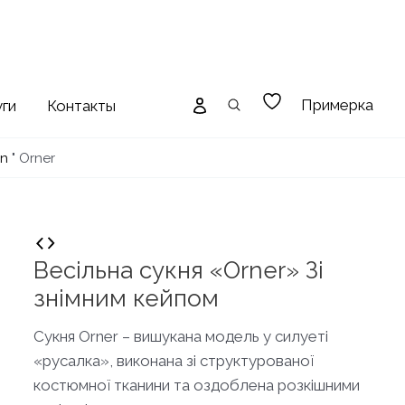
Примерка
уги
Контакты
on
"
Orner
Весільна сукня «Orner» Зі
знімним кейпом
Сукня Orner – вишукана модель у силуеті
«русалка», виконана зі структурованої
костюмної тканини та оздоблена розкішними