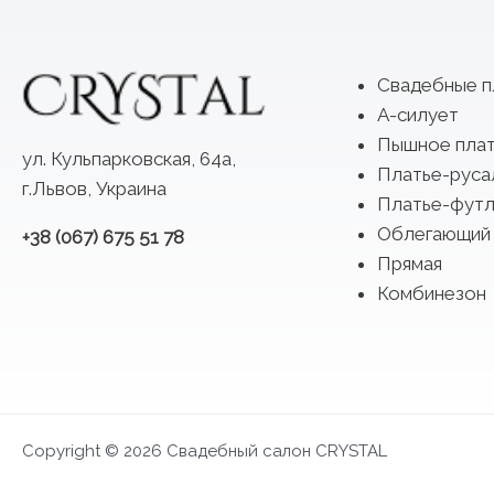
Свадебные п
А-силует
Пышное пла
ул. Кульпарковская, 64а,
Платье-руса
г.Львов, Украина
Платье-футл
Облегающий
+38 (067) 675 51 78
Прямая
Комбинезон
Copyright © 2026 Свадебный салон CRYSTAL