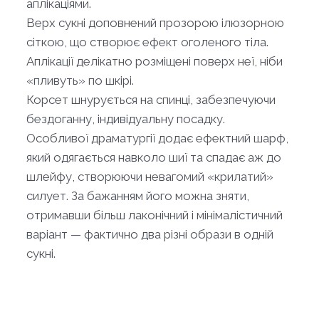
аплікаціями.
Верх сукні доповнений прозорою ілюзорною
сіткою, що створює ефект оголеного тіла.
Аплікації делікатно розміщені поверх неї, ніби
«пливуть» по шкірі.
Корсет шнурується на спинці, забезпечуючи
бездоганну, індивідуальну посадку.
Особливої драматургії додає ефектний шарф,
який одягається навколо шиї та спадає аж до
шлейфу, створюючи невагомий «крилатий»
силует. За бажанням його можна зняти,
отримавши більш лаконічний і мінімалістичний
варіант — фактично два різні образи в одній
сукні.