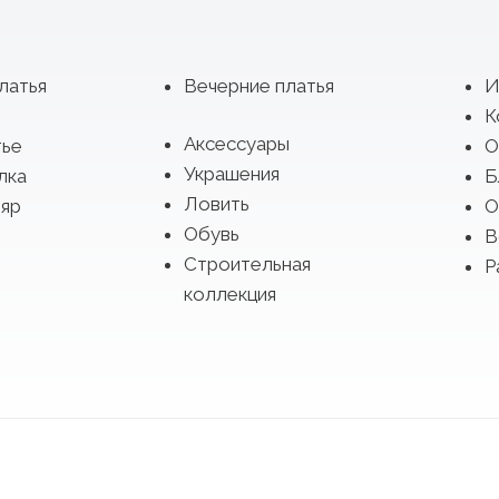
латья
Вечерние платья
И
К
Аксессуары
тье
О
Украшения
лка
Б
Ловить
яр
О
Обувь
В
Строительная
Р
коллекция