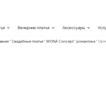
Вечерние
Аксессуары
Усл
авная
"
Свадебные платья
"
WONÁ Concept
"
романтика
"
Орт