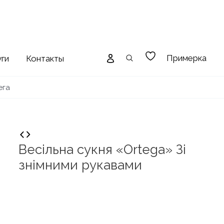
Примерка
уги
Контакты
ега
Весільна сукня «Ortega» Зі
знімними рукавами