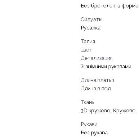
Без бретелек
,
в форме
Силуэты
Русалка
Талия
цвет
Детализация
Зі знімними рукавами
Длина платья
Длина в пол
Ткань
3D кружево
,
Кружево
Рукави
Без рукава