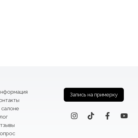
нформация
Запись на примерку
онтакты
 салоне
лог
тзывы
опрос