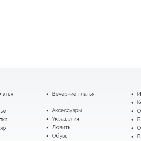
латья
Вечерние платья
И
К
Аксессуары
тье
О
Украшения
лка
Б
Ловить
яр
О
Обувь
В