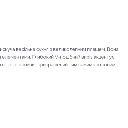
лискуча весільна сукня з великолепним плащем. Вона
и елементами. Глибокий V-подібний виріз акцентує
розорої тканини і прикрашений тим самим квітковим