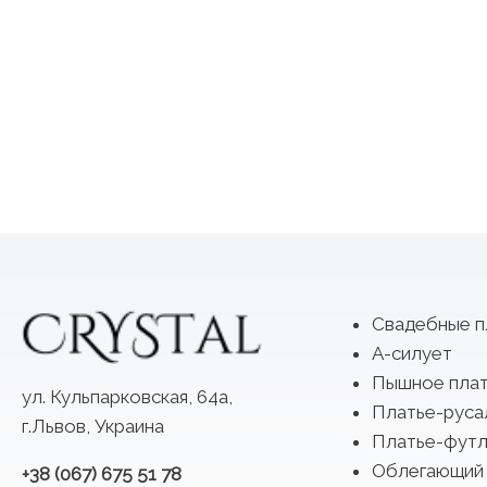
Свадебные п
А-силует
Пышное пла
ул. Кульпарковская, 64а,
Платье-руса
г.Львов, Украина
Платье-футл
Облегающий
+38 (067) 675 51 78