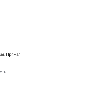
цы
,
Прямая
сть