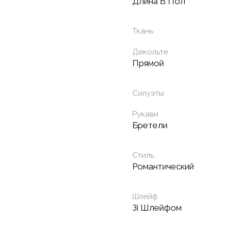
Длина В Пол
Ткань
Декольте
Прямой
Силуэты
Рукави
Бретели
Стиль
Романтический
Шлейф
Зі Шлейфом