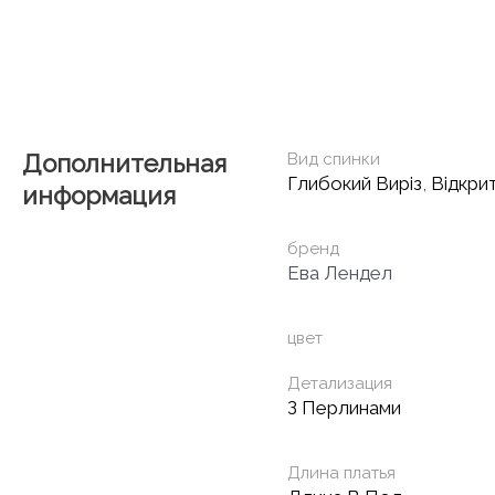
Дополнительная
Вид спинки
Глибокий Виріз
,
Відкри
информация
бренд
Ева Лендел
цвет
Детализация
З Перлинами
Длина платья