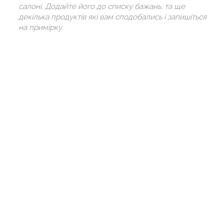
салоні. Додайте його до списку бажань, та ще
декілька продуктів які вам сподобались і запишіться
на примірку.