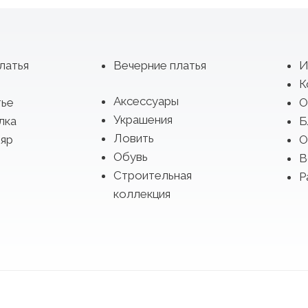
латья
Вечерние платья
И
К
Аксессуары
тье
О
Украшения
лка
Б
Ловить
яр
О
Обувь
В
Строительная
Р
коллекция