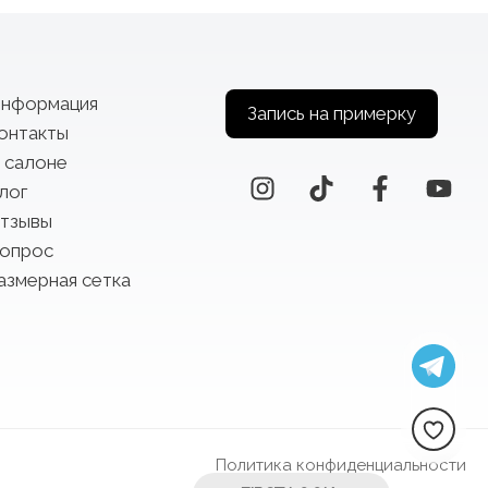
нформация
Запись на примерку
онтакты
 салоне
лог
тзывы
опрос
азмерная сетка
Политика конфиденциальности