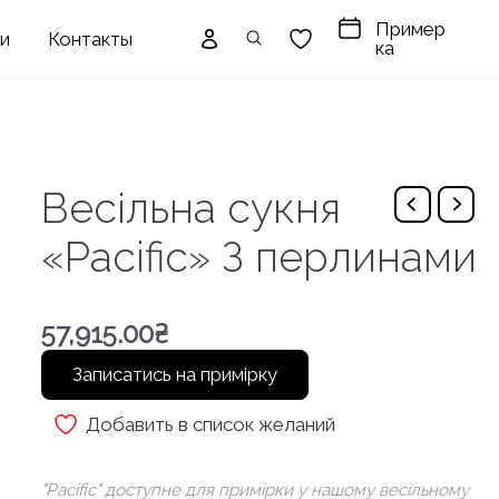
Пример
ги
Контакты
ка
Весільна сукня
«Pacific» З перлинами
57,915.00
₴
Записатись на примірку
Добавить в список желаний
"Pacific" доступне для примірки у нашому весільному