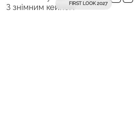
FIRST LOOK 2027
З знімним кейпом
Сукня силуету “русалка”, елегантно оздоблена
мереживом та вишукано вишитими вручну
перлинами.
Ця вишукана сукня має довгі рукави, відкриту
спинку та розкішний великий бант, що додає образу
драматизму та вишуканості.
Пояс надійно застібається, а бант легко кріпиться
ззаду. Верх сукні застібається на ряд ґудзиків, що
додає їй класичного та вишуканого вигляду.
Бант також слугує витонченим знімним шлейфом,
що підкреслює загальну елегантність та рухливість
сукні.