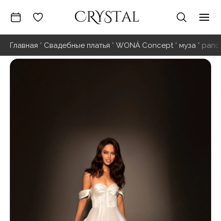
Перейти
к
Гла
содержимому
Главная
"
Свадебные платья
"
WONÁ Concept
"
муза
"
рапс
ме