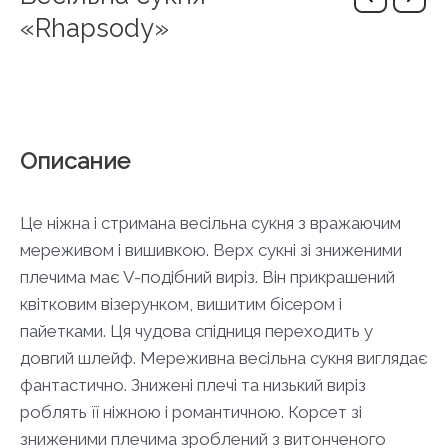
«Rhapsody»
Описание
Це ніжна і стримана весільна сукня з вражаючим
мереживом і вишивкою. Верх сукні зі зниженими
плечима має V-подібний виріз. Він прикрашений
квітковим візерунком, вишитим бісером і
пайетками. Ця чудова спідниця переходить у
довгий шлейф. Мереживна весільна сукня виглядає
фантастично. Знижені плечі та низький виріз
роблять її ніжною і романтичною. Корсет зі
зниженими плечима зроблений з витонченого