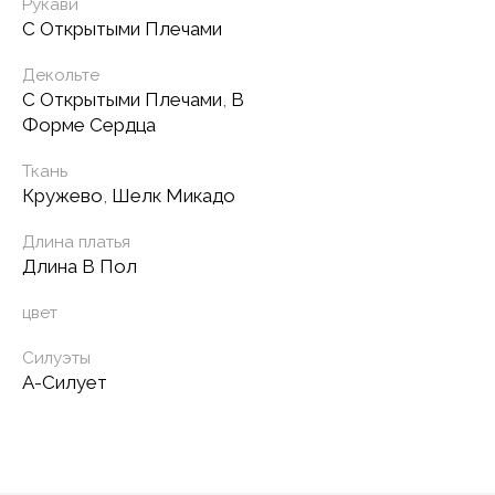
Рукави
С Открытыми Плечами
Декольте
С Открытыми Плечами
,
В
Форме Сердца
Ткань
Кружево
,
Шелк Микадо
Длина платья
Длина В Пол
цвет
Силуэты
А-Силует