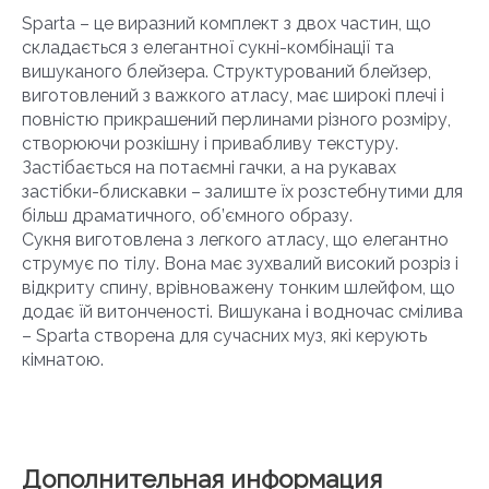
Sparta – це виразний комплект з двох частин, що
складається з елегантної сукні-комбінації та
вишуканого блейзера. Структурований блейзер,
виготовлений з важкого атласу, має широкі плечі і
повністю прикрашений перлинами різного розміру,
створюючи розкішну і привабливу текстуру.
Застібається на потаємні гачки, а на рукавах
застібки-блискавки – залиште їх розстебнутими для
більш драматичного, об’ємного образу.
Сукня виготовлена з легкого атласу, що елегантно
струмує по тілу. Вона має зухвалий високий розріз і
відкриту спину, врівноважену тонким шлейфом, що
додає їй витонченості. Вишукана і водночас смілива
– Sparta створена для сучасних муз, які керують
кімнатою.
Дополнительная информация