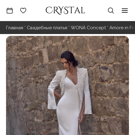
Перейти
к
Гла
содержимому
Главная
"
Свадебные платья
"
WONÁ Concept
"
Amore in Fi
ме