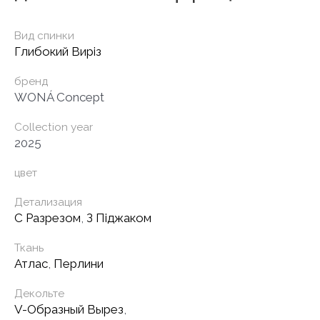
Вид спинки
Глибокий Виріз
бренд
WONÁ Concept
Collection year
2025
цвет
Детализация
С Разрезом
,
З Піджаком
Ткань
Атлас
,
Перлини
Декольте
V-Образный Вырез
,