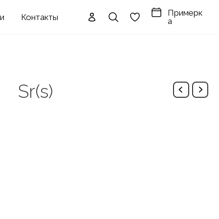
Примерк
ги
Контакты
а
Sr(s)