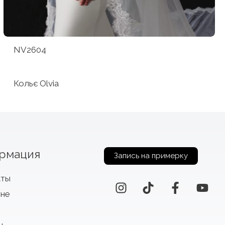
NV2604
Кольє Olvia
рмация
Запись на примерку
кты
оне