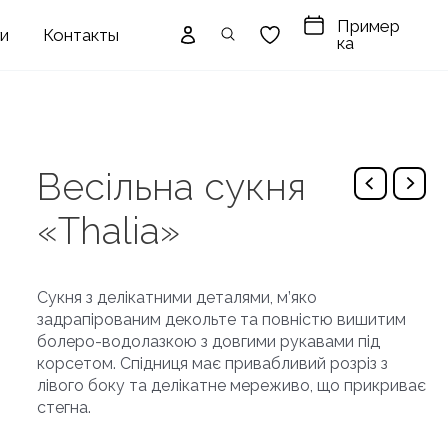
Пример
ги
Контакты
ка
Весільна сукня
«Thalia»
Сукня з делікатними деталями, м’яко
задрапірованим декольте та повністю вишитим
болеро-водолазкою з довгими рукавами під
корсетом. Спідниця має привабливий розріз з
лівого боку та делікатне мереживо, що прикриває
стегна.