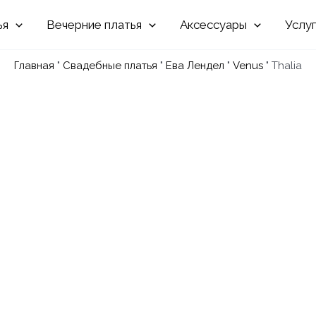
Вечерние
Аксессуары
Услу
Главная
"
Свадебные платья
"
Ева Лендел
"
Venus
"
Thalia