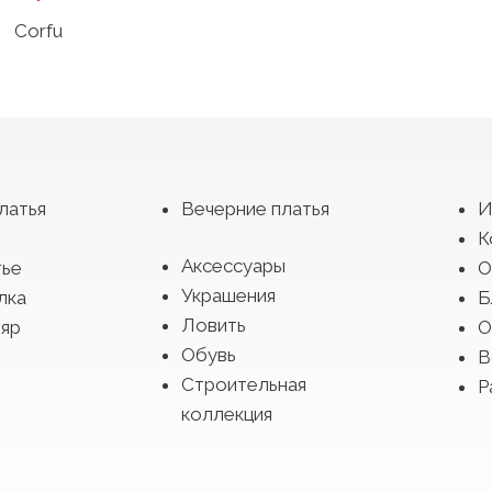
Corfu
латья
Вечерние платья
И
К
Аксессуары
тье
О
Украшения
лка
Б
Ловить
яр
О
Обувь
В
Строительная
Р
коллекция