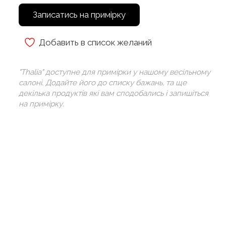
Записатись на примірку
Добавить в список желаний
"Thalia" доступне для примірки у нашому весільному
салоні. Додайте його до списку бажань, та ще
декілька продуктів які вам сподобались і запишіться
на примірку.