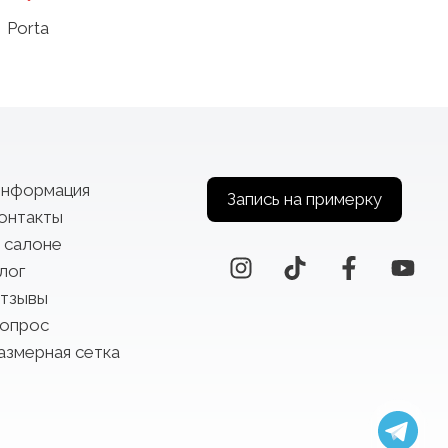
Porta
нформация
Запись на примерку
онтакты
 салоне
лог
тзывы
опрос
азмерная сетка