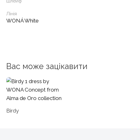
Шлейф
Лінія
WONÁ White
Вас може зацікавити
Birdy