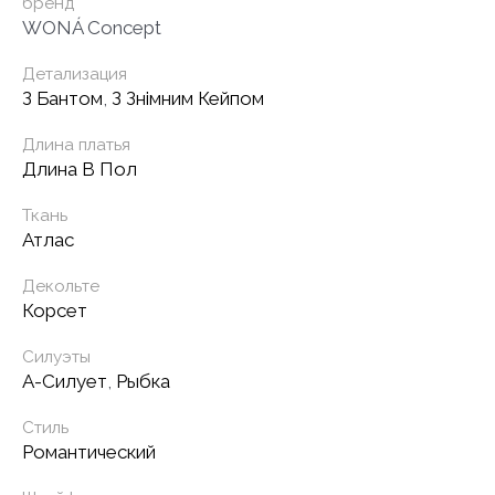
бренд
WONÁ Concept
Детализация
З Бантом
,
З Знімним Кейпом
Длина платья
Длина В Пол
Ткань
Атлас
Декольте
Корсет
Силуэты
А-Силует
,
Рыбка
Стиль
Романтический