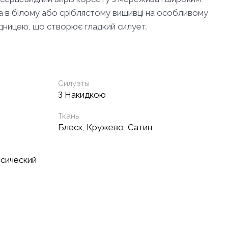
на в білому або сріблястому вишивці на особливому
дницею, що створює гладкий силует.
Силуэты
З Накидкою
Ткань
Блеск
,
Кружево
,
Сатин
сический