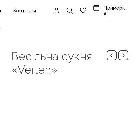
Примерк
ги
Контакты
а
n
Весільна сукня
«Verlen»