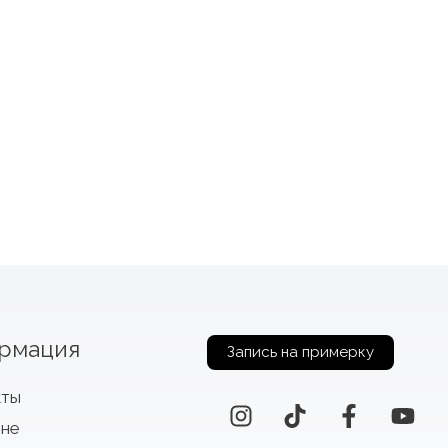
рмация
Запись на примерку
кты
оне