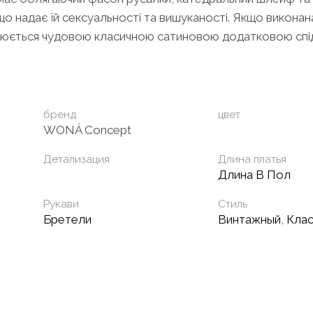
що надає їй сексуальності та вишуканості. Якщо викона
внюється чудовою класичною сатиновою додатковою спі
бренд
цвет
WONÁ Concept
Детализация
Длина платья
Длина В Пол
Рукави
Стиль
Бретели
Винтажный
,
Клас