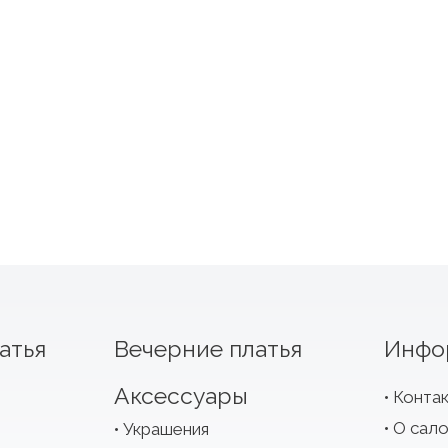
атья
Вечерние платья
Инфо
Аксессуары
Конта
О сал
Украшения