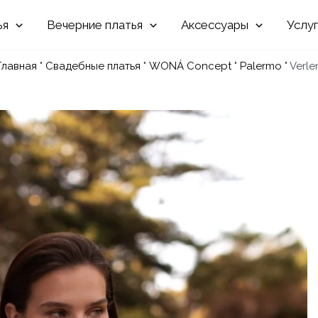
Вечерние
Аксессуары
Услу
Главная
"
Свадебные платья
"
WONÁ Concept
"
Palermo
"
Verle