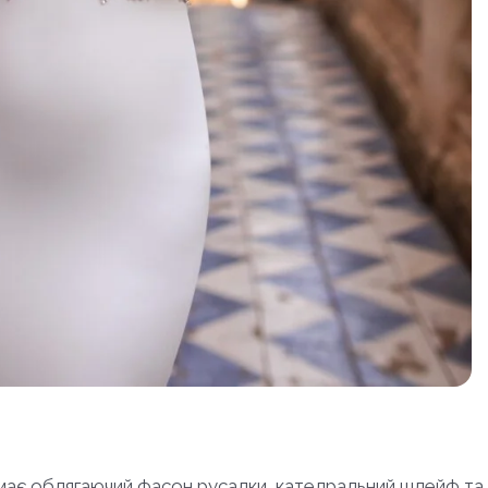
 має облягаючий фасон русалки, катедральний шлейф та