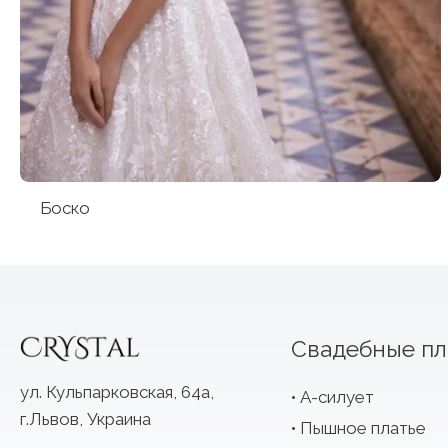
Боско
Свадебные пл
ул. Кульпарковская, 64а,
А-силует
г.Львов, Украина
Пышное платье