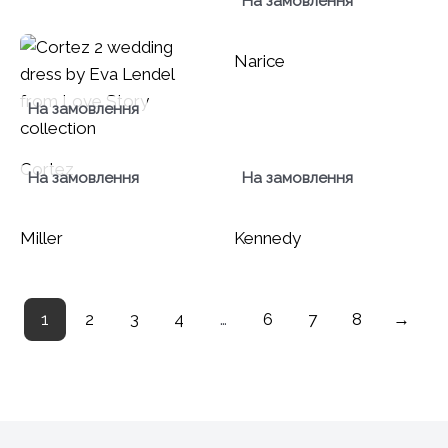
На замовлення
Narice
На замовлення
Cortez
На замовлення
На замовлення
Miller
Kennedy
1
2
3
4
…
6
7
8
→