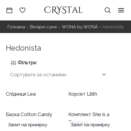
Перейти
до
Mai
вмісту
Головна
»
Вечірні сукні
»
WONA by WONÁ
»
Hedonista
Me
Hedonista
Фільтри
Спідниця Lea
Корсет Lilith
Баска Cotton Candy
Комплект She is a
Dreamer
Запит на примірку
Запит на примірку