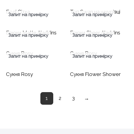
Боді Сітка
Топ Swan на шнурівці
Запит на примірку
Запит на примірку
Брюки Matte Aladdins
Брюки Sheer Aladdins
Запит на примірку
Запит на примірку
Сукня Rosy
Сукня Rosy
Запит на примірку
Запит на примірку
Сукня Rosy
Сукня Flower Shower
1
2
3
→