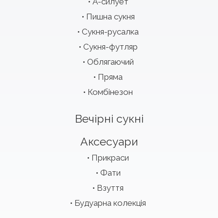
А-силует
Пишна сукня
Сукня-русалка
Сукня-футляр
Облягаючий
Пряма
Комбінезон
Вечірні сукні
Аксесуари
Прикраси
Фати
Взуття
Будуарна колекція