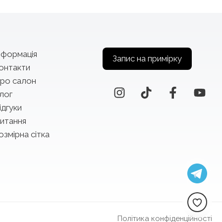
нформація
Запис на примірку
онтакти
ро салон
лог
ідгуки
итання
озмірна сітка
Політика конфіденційності