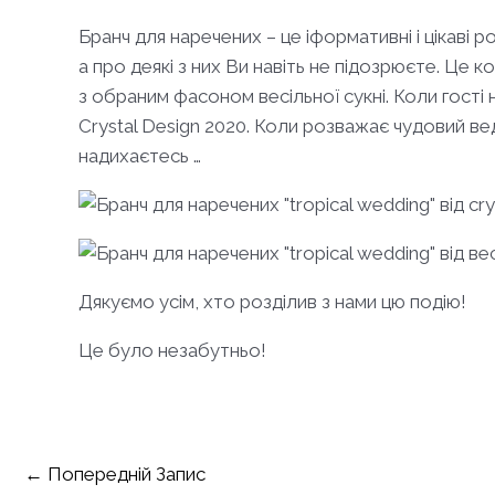
Бранч для наречених – це іформативні і цікаві 
а про деякі з них Ви навіть не підозрюєте. Це к
з обраним фасоном весільної сукні. Коли гост
Crystal Design 2020. Коли розважає чудовий ве
надихаєтесь …
Дякуємо усім, хто розділив з нами цю подію!
Це було незабутньо!
Навігація
←
Попередній Запис