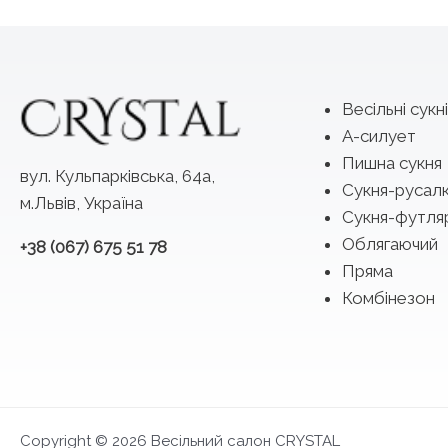
Весільні сукні
А-силует
Пишна сукня
вул. Кульпарківська, 64а,
Сукня-русал
м.Львів, Україна
Сукня-футля
Облягаючий
+38 (067) 675 51 78
Пряма
Комбінезон
Copyright © 2026 Весільний салон CRYSTAL