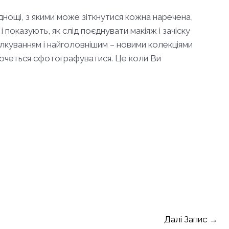
уднощі, з якими може зіткнутися кожна наречена,
 показують, як слід поєднувати макіяж і зачіску
лкуванням і найголовнішим – новими колекціями
і хочеться сфотографуватися. Це коли Ви
Далі Запис
→