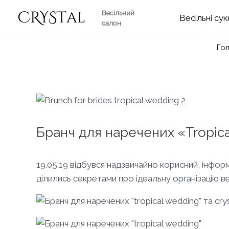
Перейти
Весільний
Весільні
до
салон
вмісту
Го
Бранч для наречених «Tropic
19.05.19 відбувся надзвичайно корисний, ін
ділились секретами про ідеальну організацію в