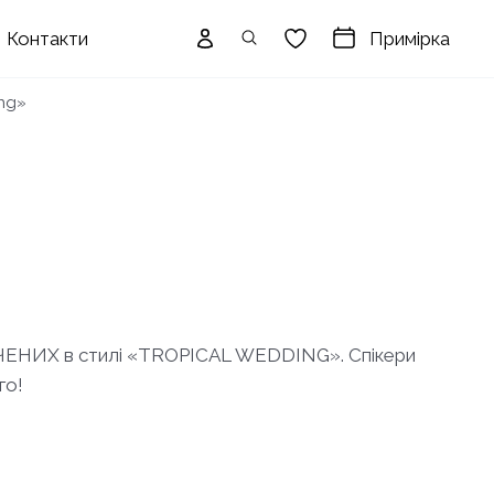
Примірка
Контакти
ng»
РЕЧЕНИХ в стилі «TROPICAL WEDDING». Спікери
го!