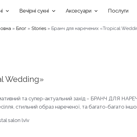
Вечірні
Аксесуари
Послуги
ловна
»
Блог
»
Stories
»
Бранч для наречених «Tropical Weddi
al Wedding»
формативний та супер-актуальний захід – БРАНЧ ДЛЯ НА
есілля, стильний образ нареченої, та багато-багато іншо