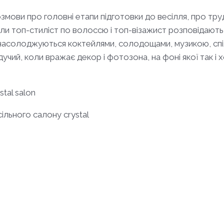
розмови про головні етапи підготовки до весілля, про тр
оли топ-стиліст по волоссю і топ-візажист розповідають і
і насолоджуються коктейлями, солодощами, музикою, спі
дучий, коли вражає декор і фотозона, на фоні якої так 