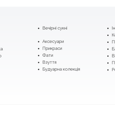
Вечірні сукні
І
К
Аксесуари
П
Прикраси
ка
Б
Фати
р
В
Взуття
П
Будуарна колекція
Р