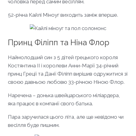
чоловіка перед самим весіллям.
52-річна Кайлі Міноуг виходить заміж вперше.
Принц Філіпп та Ніна Флор
Наймолодший син з 5 дітей грецького короля
Костянтина ІІ і королеви Анни-Марії 34-річний
принц Греції та Данії Філіпп вирішив одружитися зі
своєю давньою любовю 33-річною Ніною Флор.
Наречена – донька швейцарського міліардера,
яка працює в компанії свого батька.
Пара заручилася цього літа, але ще невідомо чи
весілля буде пишним.