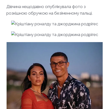
Дівчина нещодавно опублікувала фото з
розкішною обручкою на безіменному пальці.