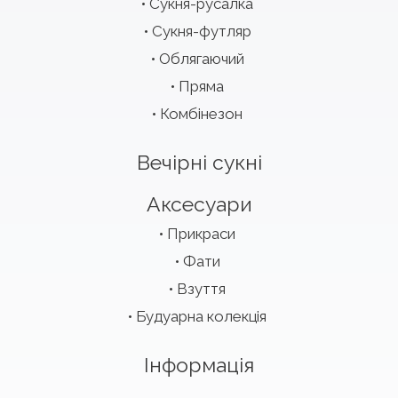
Сукня-русалка
Сукня-футляр
Облягаючий
Пряма
Комбінезон
Вечірні сукні
Аксесуари
Прикраси
Фати
Взуття
Будуарна колекція
Інформація