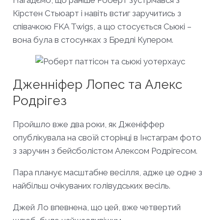
Кірстен Стьюарт і навіть встиг заручитись з
співачкою FKA Twigs, а що стосується Сьюкі –
вона була в стосунках з Бредлі Купером.
Дженніфер Лопес та Алекс
Родрігез
Пройшло вже два роки, як Дженіффер
опублікувала на своїй сторінці в Інстаграм фото
з заручин з бейсболістом Алексом Родрігесом.
Пара планує масштабне весілля, адже це одне з
найбільш очікуваних голівудських весіль.
Джей Ло впевнена, що цей, вже четвертий