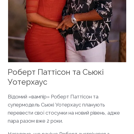
Роберт Паттісон та Сьюкі
Уотерхаус
Відомий «вампір» Роберт Паттісон та
супермодель Сьюкі Уотерхаус планують
перевести свої стосунки на новий рівень, адже
пара разом вже 2 роки.
Нагадємо, що раніше Роберт зустрічався з