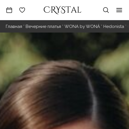
Перейти
к
Гла
содержимому
Главная
"
Вечерние платья
"
WONA by WONÁ
"
Hedonista
"
ме