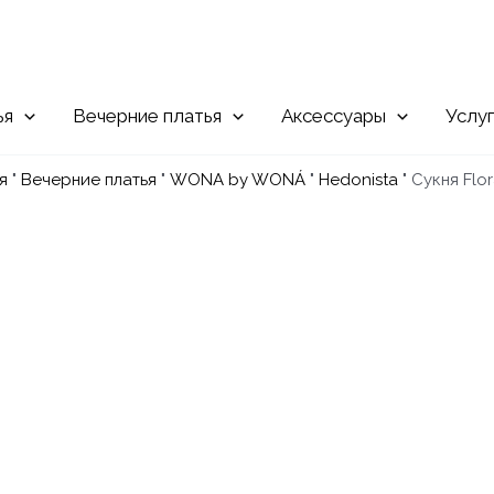
Вечерние
Аксессуары
Услу
я
"
Вечерние платья
"
WONA by WONÁ
"
Hedonista
"
Сукня Flor