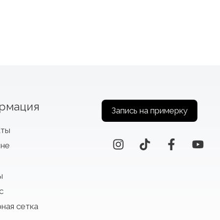
рмация
Запись на примерку
кты
оне
ы
с
ная сетка