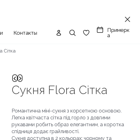
Примерк
ги
Контакты
а
a Сітка
Сукня Flora Сітка
Романтична міні-сукня з корсетною основою.
Легка квітчаста сітка під горло з довгими
рукавами робить образ елегантним, а коротка
спідниця додає грайливості.
Сукня доступна в 2 кольорах: чорному та