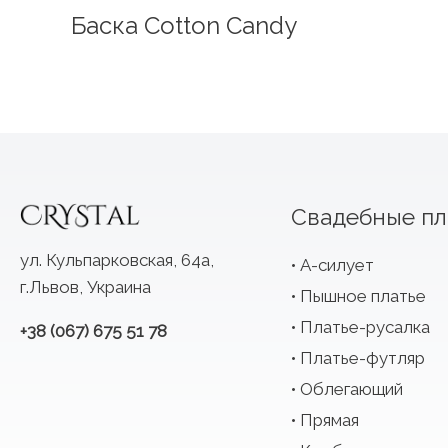
Баска Cotton Candy
Свадебные пл
ул. Кульпарковская, 64а,
А-силует
г.Львов, Украина
Пышное платье
Платье-русалка
+38 (067) 675 51 78
Платье-футляр
Облегающий
Прямая