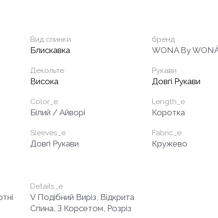
Вид спинки
бренд
Блискавка
WONA By WONÁ 
Декольте
Рукави
Висока
Довгі Рукави
Color_e
Length_e
Білий / Айворі
Коротка
Sleeves_e
Fabric_e
Довгі Рукави
Кружево
Details_e
ртні
V Подібний Виріз, Відкрита
Спина, З Корсетом, Розріз