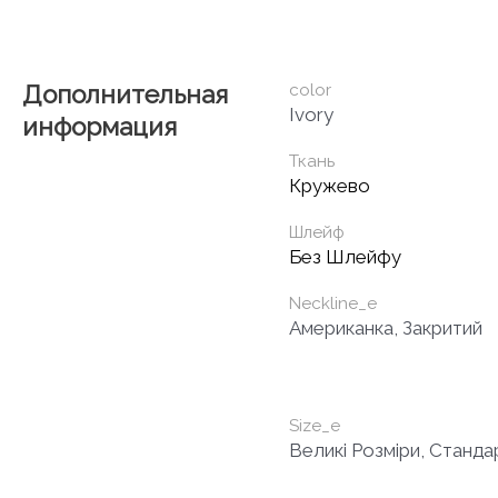
Дополнительная
color
Ivory
информация
Ткань
Кружево
Шлейф
Без Шлейфу
Neckline_e
Американка, Закритий
Size_e
Великі Розміри, Станда