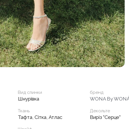
Вид спинки
бренд
Шнурівка
WONA By WONÁ 
Ткань
Декольте
Тафта, Сітка, Атлас
Виріз "Серце"