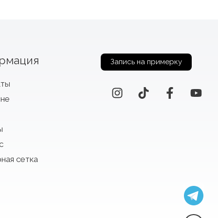
рмация
Запись на примерку
кты
оне
ы
с
ная сетка