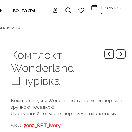
Примерк
ги
Контакты
а
onderland
Комплект
Wonderland
Шнурівка
Комплект сукня Wonderland та шовкові шорти, зі
зручною посадкою.
Доступні в 2 кольорах: чорному та молочному.
SKU:
7002_SET_ivory