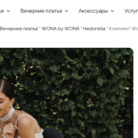
Вечерние
Аксессуары
Услу
Вечерние платья
"
WONA by WONÁ
"
Hedonista
"
Комплект W