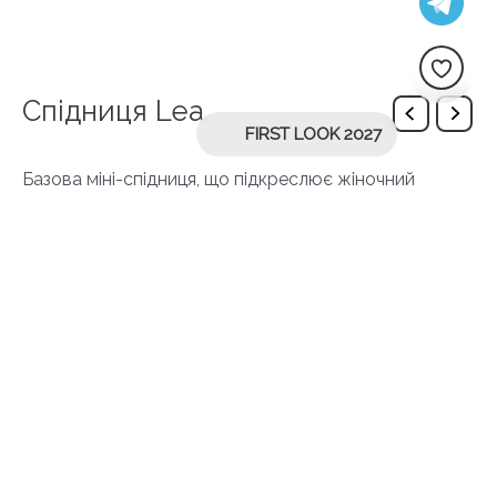
Спідниця Lea
FIRST LOOK 2027
Базова міні-спідниця, що підкреслює жіночний
силует та може стати основою для сміливих або
класичних образів.
Доступна в 3 кольорах: чорному, молочному та
рожевому.
SKU:
7003_skirt_ivory
Дополнительная информация
color