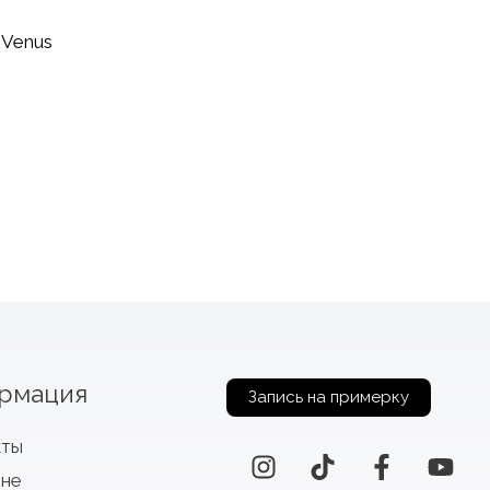
рмация
Запись на примерку
кты
оне