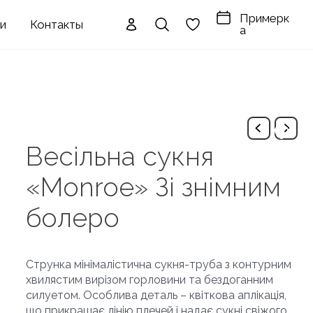
Примерк
ги
Контакты
а
Весільна сукня
«Monroe» Зі знімним
болеро
Струнка мінімалістична сукня-труба з контурним
хвилястим вирізом горловини та бездоганним
силуетом. Особлива деталь – квіткова аплікація,
що прикрашає лінію плечей і надає сукні свіжого