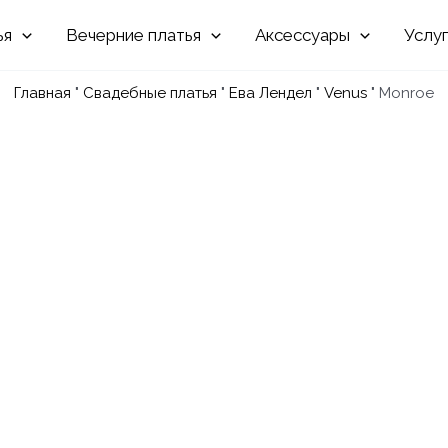
Вечерние
Аксессуары
Услу
Главная
"
Свадебные платья
"
Ева Лендел
"
Venus
"
Monroe