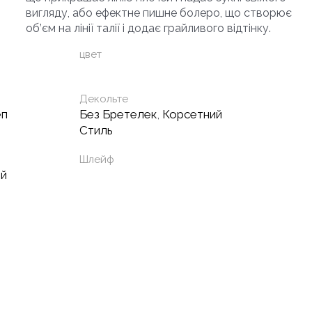
вигляду, або ефектне пишне болеро, що створює
об’єм на лінії талії і додає грайливого відтінку.
цвет
Декольте
еп
Без Бретелек
,
Корсетний
Стиль
Шлейф
ый