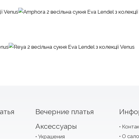
атья
Вечерние платья
Инфо
Аксессуары
Конта
О сал
Украшения