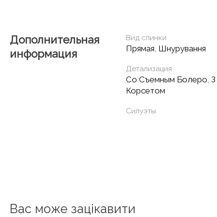
Дополнительная
Вид спинки
Прямая
,
Шнурування
информация
Детализация
Со Съемным Болеро
,
З
Корсетом
Силуэты
Вас може зацікавити