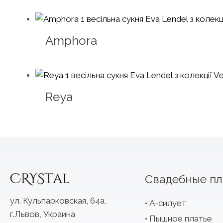
Amphora
Reya
Свадебные пл
ул. Кульпарковская, 64а,
А-силует
г.Львов, Украина
Пышное платье