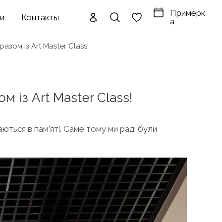
Примерк
ги
Контакты
а
азом із Art Master Class!
 із Art Master Class!
аються в пам’яті. Саме тому ми раді були