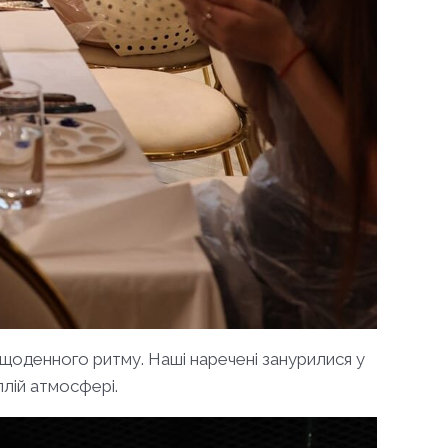
щоденного ритму. Наші наречені занурилися у
плій атмосфері.