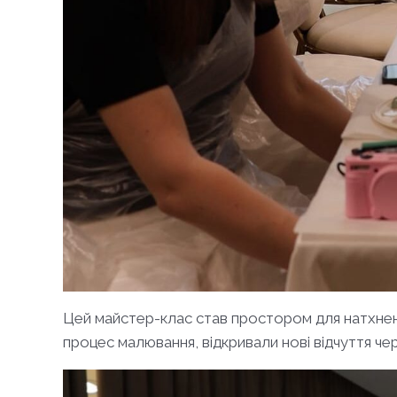
Цей майстер-клас став простором для натхненн
процес малювання, відкривали нові відчуття ч