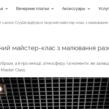
Вечерние
Аксессуары
Услу
У салоні Crystal відбувся творчий майстер-клас з малювання р
рчий майстер-клас з малювання разом
 образи, а й про емоції, атмосферу та моменти, які залиш
Master Class.