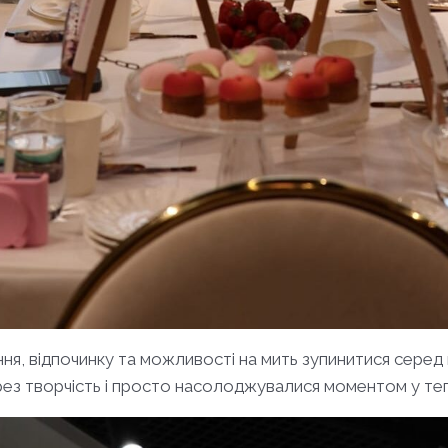
я, відпочинку та можливості на мить зупинитися серед 
ерез творчість і просто насолоджувалися моментом у те