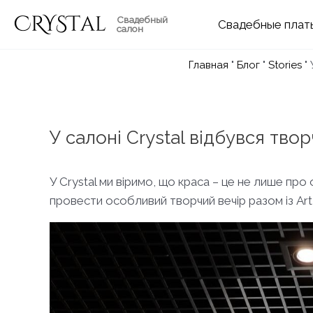
Перейти
Свадебный
Свадебные
к
салон
содержимому
Главная
"
Блог
"
Stories
"
У салоні Crystal відбувся тво
У Crystal ми віримо, що краса – це не лише про
провести особливий творчий вечір разом із Art 