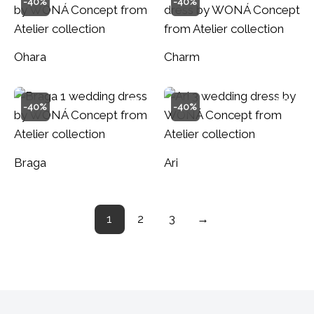
-40%
-40%
Ohara
Charm
-40%
-40%
Braga
Ari
1
2
3
→