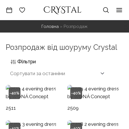
Перейти
до
Mai
вмісту
Головна
»
Розпродаж
Me
Розпродаж від шоуруму Crystal
Фільтри
-40%
-40%
2511
2509
-40%
-40%