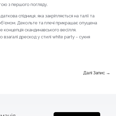
отою з першого погляду.
аткова спідниця, яка закріпляється на талії та
 об’ємом. Декольте та плечі прикрашає опущена
не концепція скандинавського весілля.
 взагалі дрескод у стилі white party – сукня
Далі Запис
→
мація