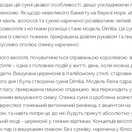
 додає цій сукні цікавої особливості, дещо ускладнюючи 
емонію. Як щодо невеликого банкету на березі моря, аб
иль, волосся та сукню нареченої розвіватиме легкий бр
ровесілля з нотками розкоші стане модель Dimilia. Ця сук
лена із сяючої тканини, прикрашена довгим рукавом та п
покусливо оголює спинку нареченої.
свого весілля, почуватиметься справжньою королевою, в
сілля – одна з головних подій у житті, день, коли можн
ити. Вишукана церемонія в італійському стилі, старовин
ого дня і була створена сукня Dimilia. Модель Rena одр
атласу, прикрашена пишною спідницею, яка перeходить 
іленням вишуканого смаку. Спинка сукні оздоблена асимет
дкреслює тоненький витончений ремінець з акцентом на 
м, та навіть попри це до неї будуть прикуті абсолютно у
ьній моді – церемонії у темних відтінках. Концепція весі
их пар із вишуканим смаком. Без сумніву, наречена у біл