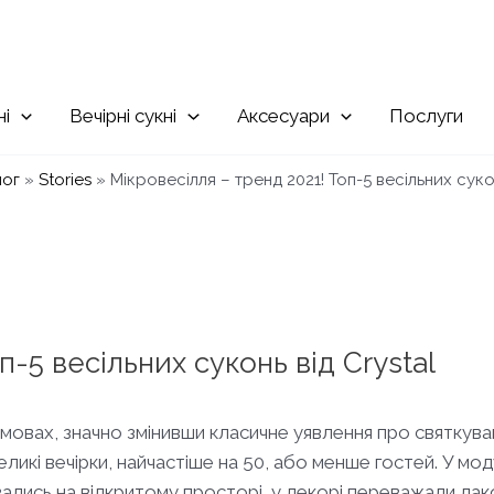
Вечірні
Аксесуари
Послуги
лог
»
Stories
»
Мікровесілля – тренд 2021! Топ-5 весільних сукон
п-5 весільних суконь від Crystal
мовах, значно змінивши класичне уявлення про святкува
еликі вечірки, найчастіше на 50, або менше гостей. У мод
вались на відкритому просторі, у декорі переважали лак