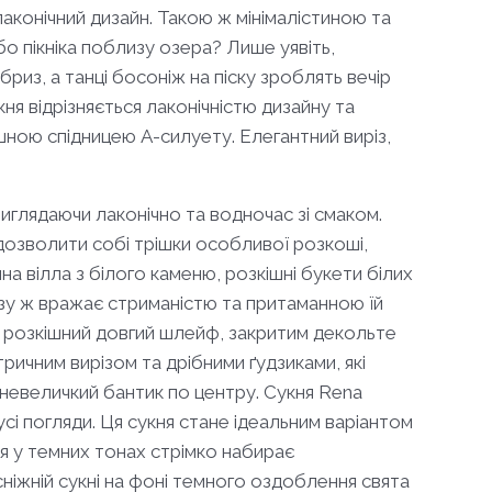
лаконічний дизайн. Такою ж мінімалістиною та
о пікніка поблизу озера? Лише уявіть,
из, а танці босоніж на піску зроблять вечір
ня відрізняється лаконічністю дизайну та
ишною спідницею А-силуету. Елегантний виріз,
иглядаючи лаконічно та водночас зі смаком.
а дозволити собі трішки особливої розкоші,
на вілла з білого каменю, розкішні букети білих
азу ж вражає стриманістю та притаманною їй
у розкішний довгий шлейф, закритим декольте
ричним вирізом та дрібними ґудзиками, які
невеличкий бантик по центру. Сукня Rena
сі погляди. Ця сукня стане ідеальним варіантом
лля у темних тонах стрімко набирає
осніжній сукні на фоні темного оздоблення свята