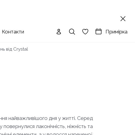
Примірка
Контакти
ь від Crystal
ння найважливішого дня у житті. Серед
у повернулися лаконічність, ніжність та
онічні елементи, а у волосся нареченої