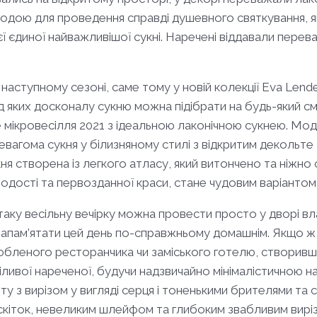
агодою для проведення справді душевного святкування, 
ієї єдиної найважливішої сукні. Наречені віддавали перева
 наступному сезоні, саме тому у новій колекції Eva Lend
 яких досконалу сукню можна підібрати на будь-який см
мікровесілля 2021 з ідеальною лаконічною сукнею. Моде
евагома сукня у білизняному стилі з відкритим декольте 
створена із легкого атласу, який витончено та ніжно ск
олодості та первозданної краси, стане чудовим варіантом
 – таку весільну вечірку можна провести просто у дворі 
 запам’ятати цей день по-справжньому домашнім. Якщо ж 
юбленого ресторанчика чи заміського готелю, створив
ливої нареченої, будучи надзвичайно мінімалістичною н
у з вирізом у вигляді серця і тоненькими брителями та 
скіток, невеликим шлейфом та глибоким звабливим вирізо