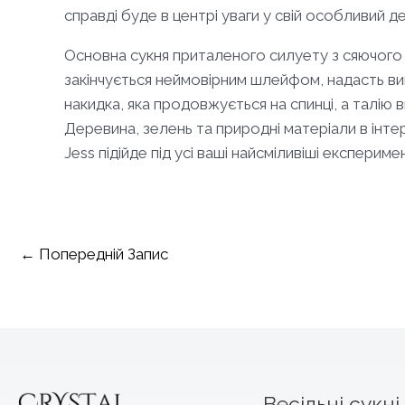
справді буде в центрі уваги у свій особливий
Основна сукня приталеного силуету з сяючого ма
закінчується неймовірним шлейфом, надасть ви
накидка, яка продовжується на спинці, а талію 
Деревина, зелень та природні матеріали в інтер
Jess підійде під усі ваші найсміливіші експериме
Навігація
←
Попередній Запис
по
запису
Весільні сукні