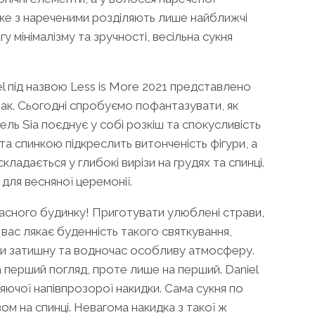
яке з нареченими розділяють лише найближчі
гу мінімалізму та зручності, весільна сукня
el під назвою Less is More 2021 представлено
ак. Сьогодні спробуємо пофантазувати, як
ль Sia поєднує у собі розкіш та спокусливість
та спинкою підкреслить витонченість фігури, а
ладається у глибокі вирізи на грудях та спинці.
 для весняної церемонії.
власного будинку! Приготувати улюблені страви,
вас лякає буденність такого святкування,
ши затишну та водночас особливу атмосферу.
а перший погляд, проте лише на перший. Daniel
сяючої напівпрозорої накидки. Сама сукня по
м на спинці. Невагома накидка з такої ж