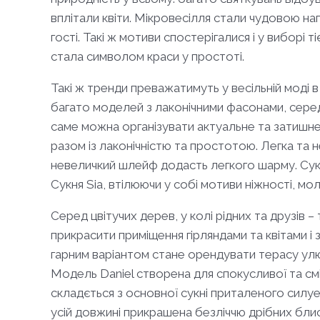
вплітали квіти. Мікровесілля стали чудовою н
гості. Такі ж мотиви спостерігалися і у виборі т
стала символом краси у простоті.
Такі ж тренди преважатимуть у весільній моді в
багато моделей з лаконічними фасонами, серед
саме можна організувати актуальне та затишне 
разом із лаконічністю та простотою. Легка та н
невеличкий шлейф додасть легкого шарму. Сукня 
Сукня Sia, втілюючи у собі мотиви ніжності, м
Серед цвітучих дерев, у колі рідних та друзів
прикрасити приміщення гірляндами та квітами і
гарним варіантом стане орендувати терасу ул
Модель Daniel створена для спокусливої та смі
складється з основної сукні приталеного силует
усій довжині прикрашена безліччю дрібних бли