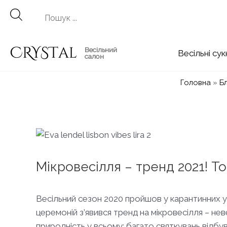
Перейти
до
вмісту
Весільний
Весільні
салон
Головна
»
Б
Мікровесілля – тренд 2021! То
Весільний сезон 2020 пройшов у карантинних у
церемоній з’явився тренд на мікровесілля – нев
природність у всьому: багато святкувань відбу