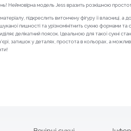
 день! Неймовірна модель Jess вразить розкішною прост
теріалу, підкреслить витончену фігуру її власниці, а дод
шуканої пишності та урізномінітнить сукню формами та
виділяє делікатний поясок. Ідеальною для такої сукні ста
’єрі, затишок у деталях, простота в кольорах, а можливо
нти!
Вечірні сукні
Інфор