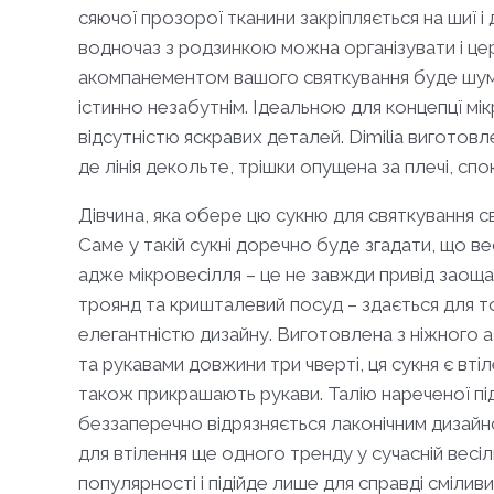
сяючої прозорої тканини закріпляється на шиї і
водночаз з родзинкою можна організувати і цер
акомпанементом вашого святкування буде шум хв
істинно незабутнім. Ідеальною для концепцї мік
відсутністю яскравих деталей. Dimilia виготов
де лінія декольте, трішки опущена за плечі, с
Дівчина, яка обере цю сукню для святкування 
Саме у такій сукні доречно буде згадати, що ве
адже мікровесілля – це не завжди привід заощад
троянд та кришталевий посуд – здається для т
елегантністю дизайну. Виготовлена з ніжного 
та рукавами довжини три чверті, ця сукня є вт
також прикрашають рукави. Талію нареченої пі
беззаперечно відрязняється лаконічним дизайно
для втілення ще одного тренду у сучасній весіл
популярності і підійде лише для справді смілив