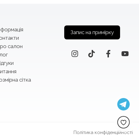
нформація
Запис на примірку
онтакти
ро салон
лог
ідгуки
итання
озмірна сітка
Політика конфіденційності