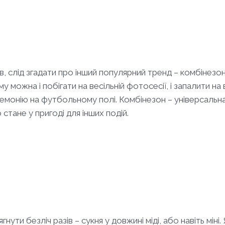
, слід згадати про інший популярний тренд – комбінезо
у можна і побігати на весільній фотосесії, і запалити на
емонію на футбольному полі. Комбінезон – універсальна 
стане у пригоді для інших подій.
ягнути безліч разів – сукня у довжині міді, або навіть мі