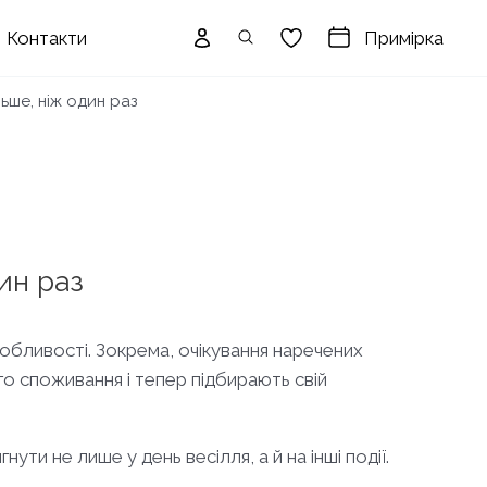
Примірка
Контакти
льше, ніж один раз
дин раз
особливості. Зокрема, очікування наречених
го споживання і тепер підбирають свій
ути не лише у день весілля, а й на інші події.