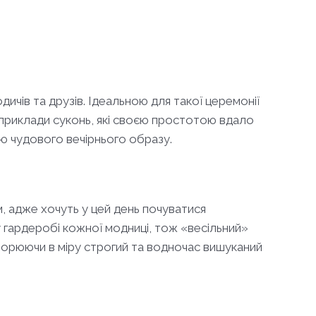
дичів та друзів. Ідеальною для такої церемонії
і приклади суконь, які своєю простотою вдало
ю чудового вечірнього образу.
м, адже хочуть у цей день почуватися
у гардеробі кожної модниці, тож «весільний»
ворюючи в міру строгий та водночас вишуканий