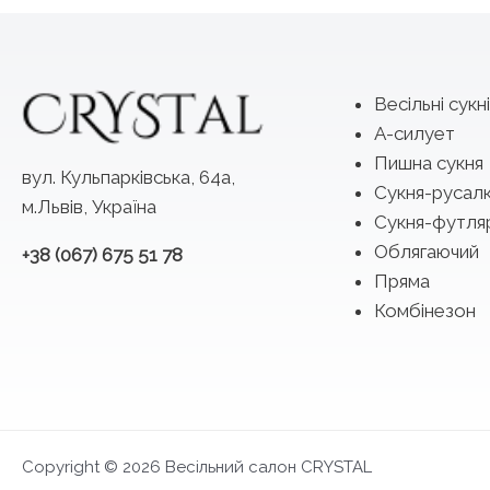
Весільні сукні
А-силует
Пишна сукня
вул. Кульпарківська, 64а,
Сукня-русал
м.Львів, Україна
Сукня-футля
Облягаючий
+38 (067) 675 51 78
Пряма
Комбінезон
Copyright © 2026 Весільний салон CRYSTAL