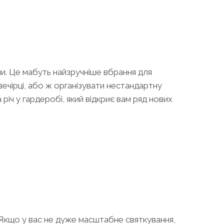
ни. Це мабуть найзручніше вбрання для
 вечірці, або ж організувати нестандартну
річ у гардеробі, який відкриє вам ряд нових
ні. Якщо у вас не дуже масштабне святкування,