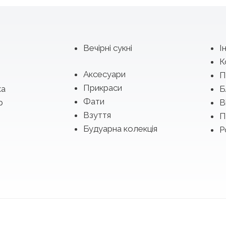
Вечірні сукні
І
К
Аксесуари
П
Прикраси
ка
Б
Фати
р
В
Взуття
П
Будуарна колекція
Р