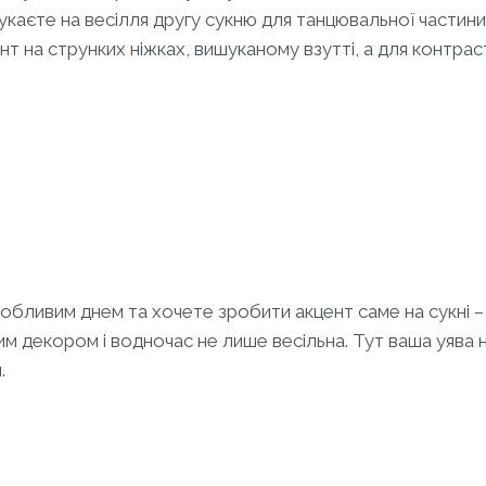
укаєте на весілля другу сукню для танцювальної частин
нт на струнких ніжках, вишуканому взутті, а для конт
бливим днем та хочете зробити акцент саме на сукні – м
м декором і водночас не лише весільна. Тут ваша уява н
.