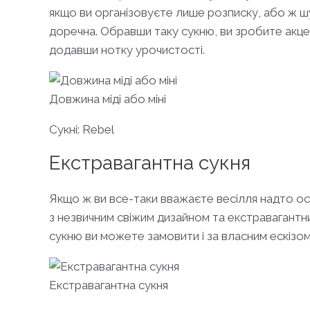
якщо ви організовуєте лише розписку, або ж ш
доречна. Обравши таку сукню, ви зробите акце
додавши нотку урочистості.
Довжина міді або міні
Сукні: Rebel
Екстравагантна сукня
Якщо ж ви все-таки вважаєте весілля надто осо
з незвичним свіжим дизайном та екстравагантни
сукню ви можете замовити і за власним ескізом
Екстравагантна сукня