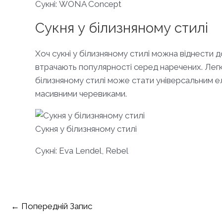
Сукні: WONA Concept
Сукня у білизняному стилі
Хоч сукні у білизняному стилі можна віднести д
втрачають популярності серед наречених. Легкі, 
білизняному стилі може стати універсальним 
масивними черевиками.
Сукня у білизняному стилі
Cукні: Eva Lendel, Rebel
Навігація
←
Попередній Запис
по