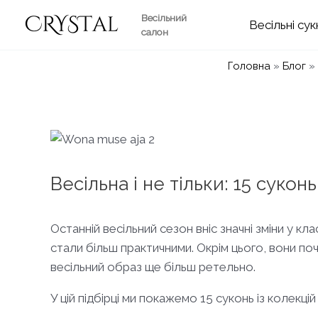
Перейти
Весільний
Весільні
до
салон
вмісту
Головна
»
Блог
»
Весільна і не тільки: 15 сукон
Останній весільний сезон вніс значні зміни у к
стали більш практичними. Окрім цього, вони по
весільний образ ще більш ретельно.
У цій підбірці ми покажемо 15 суконь із колекці