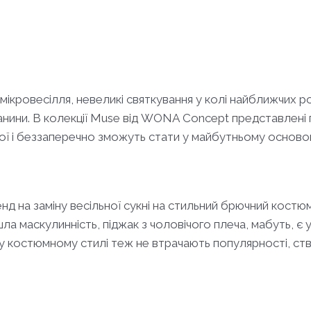
мікровесілля, невеликі святкування у колі найближчих ро
тканини. В колекції Muse від WONA Concept представлен
ної і беззаперечно зможуть стати у майбутньому осново
нд на заміну весільної сукні на стильний брючний костю
ла маскулинність, піджак з чоловічого плеча, мабуть, є 
 у костюмному стилі теж не втрачають популярності, ст