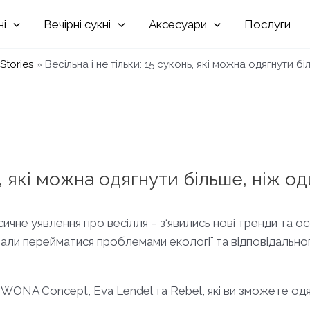
Вечірні
Аксесуари
Послуги
Stories
»
Весільна і не тільки: 15 суконь, які можна одягнути бі
ь, які можна одягнути більше, ніж о
ласичне уявлення про весілля – з‘явились нові тренди та 
чали перейматися проблемами екології та відповідально
й WONA Concept, Eva Lendel та Rebel, які ви зможете одягн