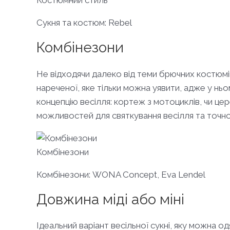
Костюмний стиль
Сукня та костюм: Rebel
Комбінезони
Не відходячи далеко від теми брючних костюмів
нареченої, яке тільки можна уявити, адже у ньом
концепцію весілля: кортеж з мотоциклів, чи цер
можливостей для святкування весілля та точно 
Комбінезони
Комбінезони: WONA Concept, Eva Lendel
Довжина міді або міні
Ідеальний варіант весільної сукні, яку можна од