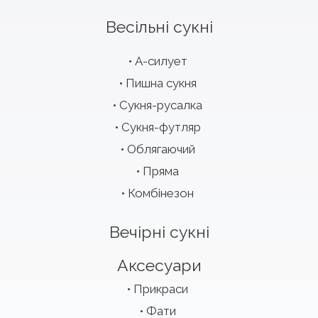
Весільні сукні
А-силует
Пишна сукня
Сукня-русалка
Сукня-футляр
Облягаючий
Пряма
Комбінезон
Вечірні сукні
Аксесуари
Прикраси
Фати