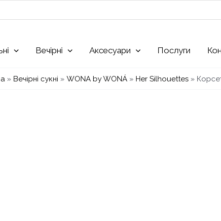
ьні
Вечірні
Аксесуари
Послуги
Ко
на
»
Вечірні сукні
»
WONA by WONÁ
»
Her Silhouettes
»
Корсе