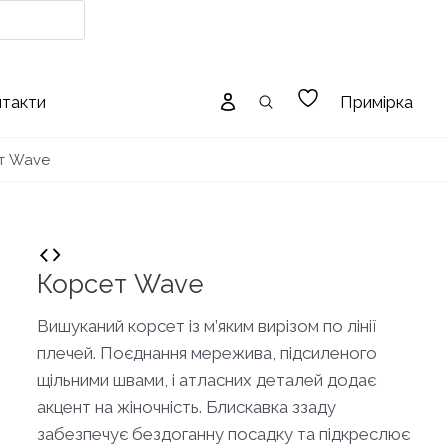
Примірка
нтакти
т Wave
Корсет Wave
Вишуканий корсет із м’яким вирізом по лінії
плечей. Поєднання мережива, підсиленого
щільними швами, і атласних деталей додає
акцент на жіночність. Блискавка ззаду
забезпечує бездоганну посадку та підкреслює