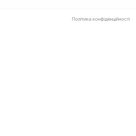
Політика конфіденційності
оні
вість приміряти цю вишукану сукню, просимо вас