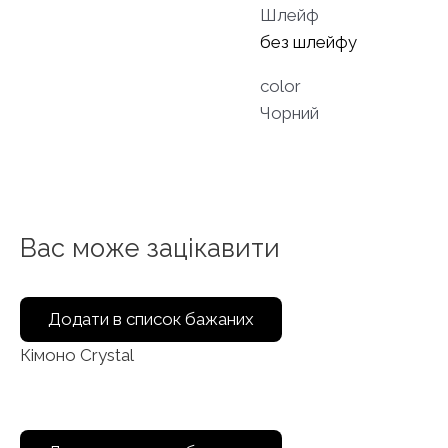
Шлейф
без шлейфу
color
Чорний
Вас може зацікавити
Додати в список бажаних
Кімоно Crystal