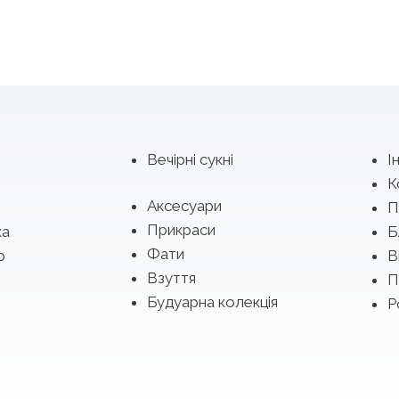
Вечірні сукні
І
К
Аксесуари
П
Прикраси
ка
Б
Фати
р
В
Взуття
П
Будуарна колекція
Р