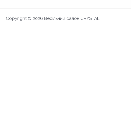
Copyright © 2026 Весільний салон CRYSTAL
FIRST LOOK 2027
Ексклюзивна презентація та можливість обра
Запис на примірку
Дати 4-14 червня
FIRST LOOK 2027
×
На даний момент обрана вами сукня відсутня в наявност
заповнити форму, і ми зробимо все можливе, щоб задо
Заповніть, будь ласка, заявку на: