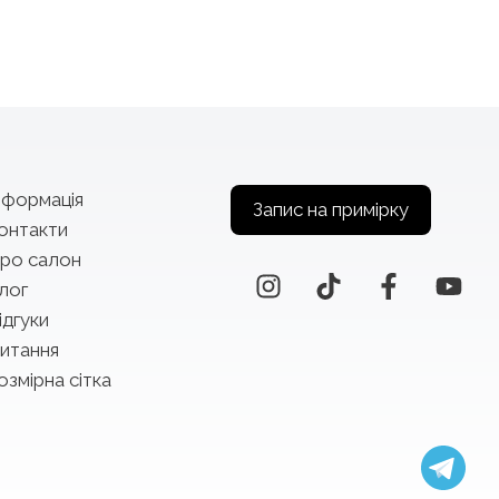
нформація
Запис на примірку
онтакти
ро салон
лог
ідгуки
итання
озмірна сітка