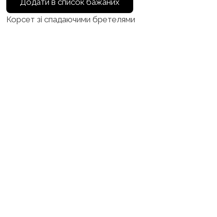
Додати в список бажаних
Корсет зі спадаючими бретелями