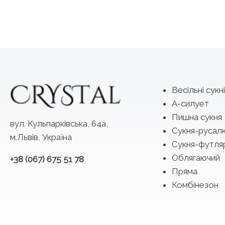
Весільні сукні
А-силует
Пишна сукня
вул. Кульпарківська, 64а,
Сукня-русал
м.Львів, Україна
Сукня-футля
Облягаючий
+38 (067) 675 51 78
Пряма
Комбінезон