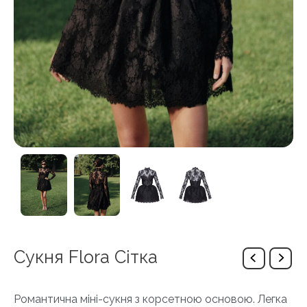
Сукня Flora Сітка
Романтична міні-сукня з корсетною основою. Легка