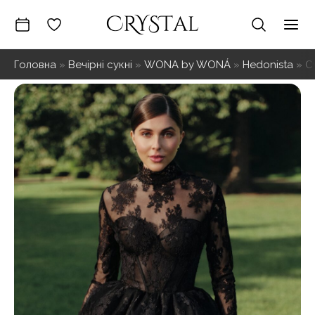
Перейти
до
Mai
вмісту
Головна
»
Вечірні сукні
»
WONA by WONÁ
»
Hedonista
»
С
Me