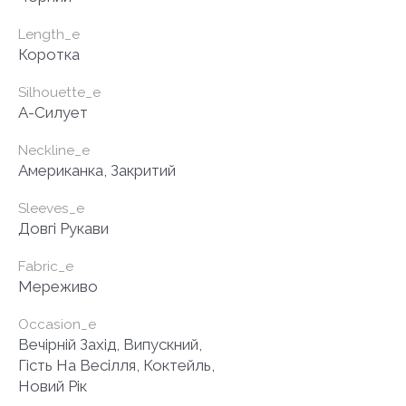
Length_e
Коротка
Silhouette_e
A-Силует
Neckline_e
Американка, Закритий
Sleeves_e
Довгі Рукави
Fabric_e
Мереживо
Occasion_e
Вечірній Захід, Випускний,
Гість На Весілля, Коктейль,
Новий Рік