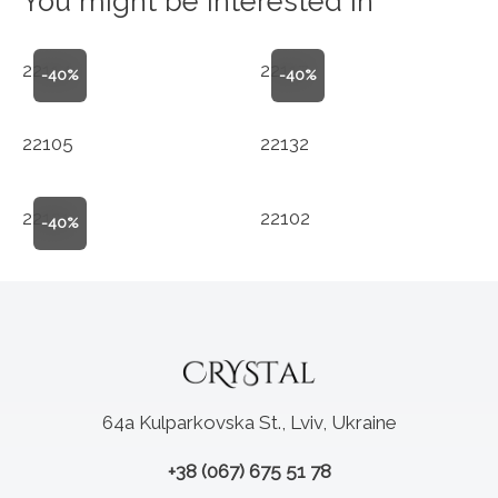
You might be interested in
22114
22117
-40%
-40%
22105
22132
22131
22102
-40%
64a Kulparkovska St., Lviv, Ukraine
+38 (067) 675 51 78