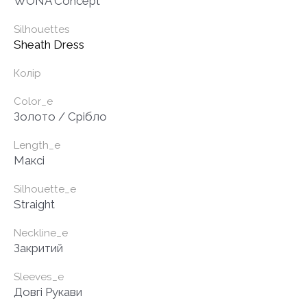
WONÁ Concept
Silhouettes
Sheath Dress
Колір
Color_e
Золото / Срібло
Length_e
Максі
Silhouette_e
Straight
Neckline_e
Закритий
Sleeves_e
Довгі Рукави