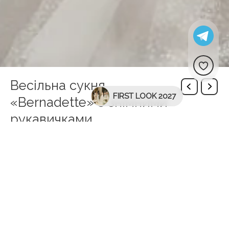
Весільна сукня
FIRST LOOK 2027
«Bernadette» З знімними
рукавичками
Додаткова інформація
Back view
Direct Line