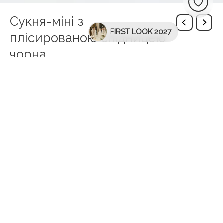
Сукня-міні з
FIRST LOOK 2027
плісированою спідницею
чорна
Міні-сукня без рукавів з краплеподібним декольте та
плісированою спідницею. Доступна в двох
кольорах: рожевому та чорному.
SKU:
6002-minidress-black
Додаткова інформація
Brand
WONA By WONA