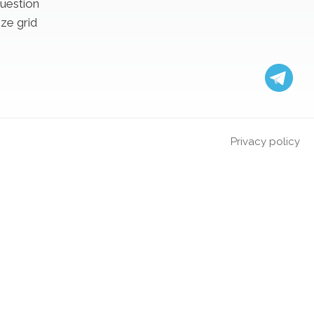
uestion
ize grid
Privacy policy
catwalk in Barcelona