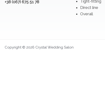
Tight-fitting
+38 (067) 675 51 78
Direct line
Overall
Copyright © 2026 Crystal Wedding Salon
FIRST LOOK 2027
Exclusive presentation and opportunity to choo
Appointment
Dates June 4-14
FIRST LOOK 2027