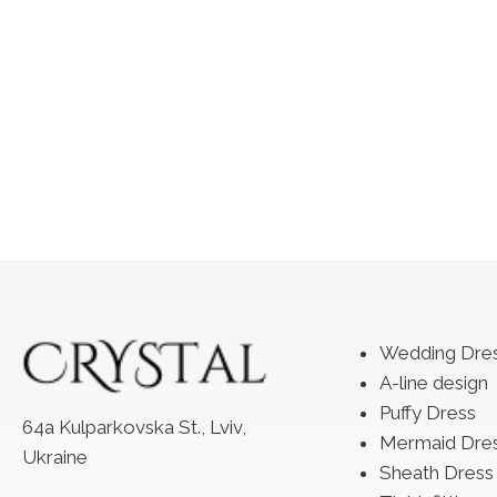
Wedding Dre
A-line design
Puffy Dress
64a Kulparkovska St., Lviv,
Mermaid Dre
Ukraine
Sheath Dress