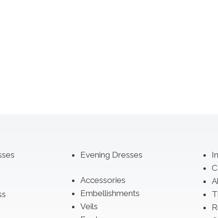
sses
Evening Dresses
I
C
Accessories
A
Embellishments
ss
T
Veils
R