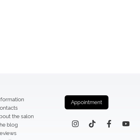
nformation
Appointment
ontacts
bout the salon
he blog
eviews