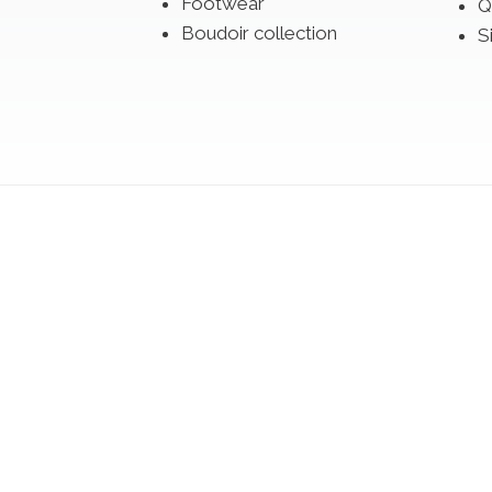
Footwear
Q
Boudoir collection
S
se a dress from the 2027 collections from the 