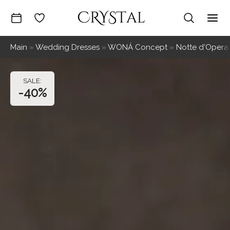
Skip
to
Mai
content
Main
»
Wedding Dresses
»
WONÁ Concept
»
Notte d'Opera
Me
-40%