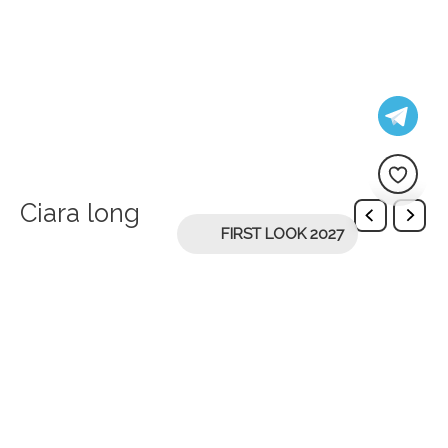
Ciara long
FIRST LOOK 2027
Description
Вишуканий довгий унікальний халат з пір’ям на
рукавах, який стане чудовим вибором для