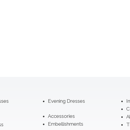
sses
Evening Dresses
I
C
Accessories
A
Embellishments
ss
T