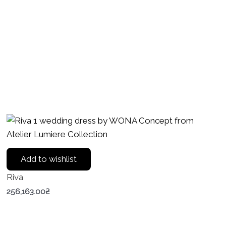
Add to wishlist
Riva
256,163.00
₴