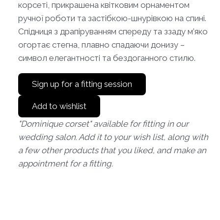
корсеті, прикрашена квітковим орнаментом
ручної роботи та застібкою-шнурівкою на спині.
Спідниця з драпіруванням спереду та ззаду м’яко
огортає стегна, плавно спадаючи донизу –
символ елегантності та бездоганного стилю.
Sign up for a fitting session
Add to wishlist
"Dominique corset" available for fitting in our
wedding salon. Add it to your wish list, along with
a few other products that you liked, and make an
appointment for a fitting.