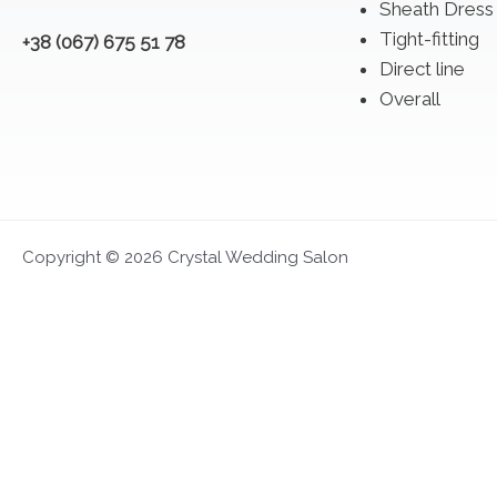
Sheath Dress
Tight-fitting
+38 (067) 675 51 78
Direct line
Overall
Copyright © 2026 Crystal Wedding Salon
FIRST LOOK 2027
Exclusive presentation and opportunity to choo
Appointment
Dates June 4-14