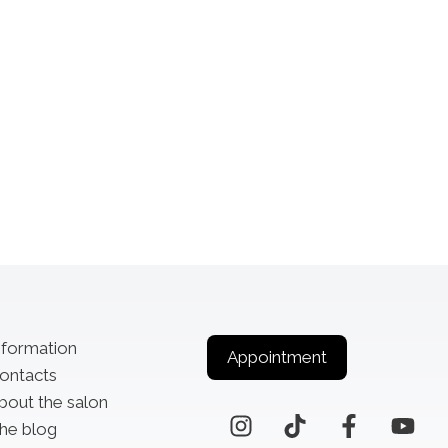
nformation
Appointment
ontacts
bout the salon
he blog