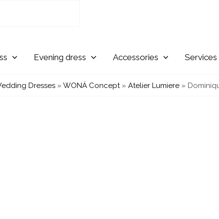
Evening
Accessories
Services
edding Dresses
»
WONÁ Concept
»
Atelier Lumiere
»
Dominiqu