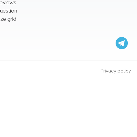
eviews
uestion
ize grid
Privacy policy
catwalk in Barcelona