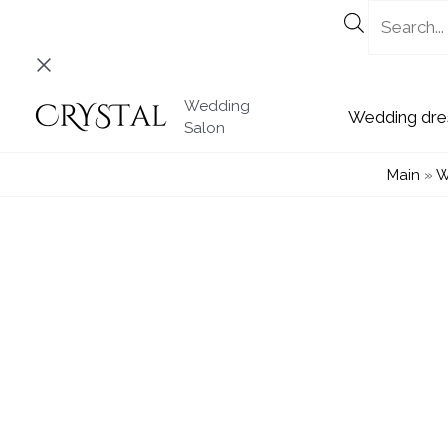
Skip
to
content
Wedding
Wedding
Salon
Main
»
W