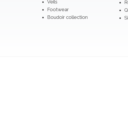
Veils
R
Footwear
Q
Boudoir collection
S
se a dress from the 2027 collections from the 