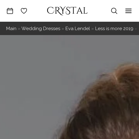
Skip
to
Mai
content
Main
»
Wedding Dresses
»
Eva Lendel
»
Less is more 2019
»
Me