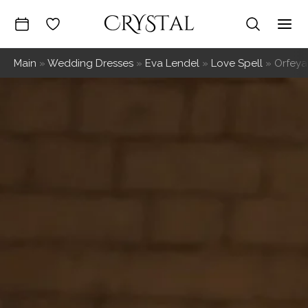
Skip
to
Mai
content
Main
»
Wedding Dresses
»
Eva Lendel
»
Love Spell
»
Orfeya
Me