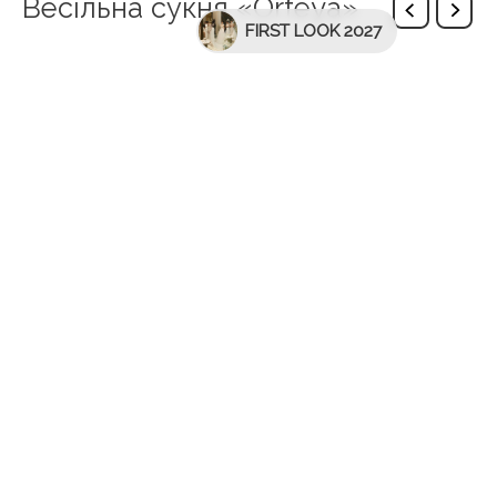
Весільна сукня «Orfeya»
FIRST LOOK 2027
Description
Представляємо наш чарівний весільний сукню
“Orfeya”, справжнє втілення елегантності та
романтики. Створена з найбільшою увагою до
деталей, ця витончена сукня прикрашена
вишуканим блискучим мереживом з квітковим
орнаментом, додаючи шик і розкіш до образу.
Серцеподібний виріз гармонійно рамкує декольте,
а потокова спідниця м’яко спадає до підлоги,
завершуючись чарівним довгим шлейфом, який
випромінює велич та величність. Для більшої