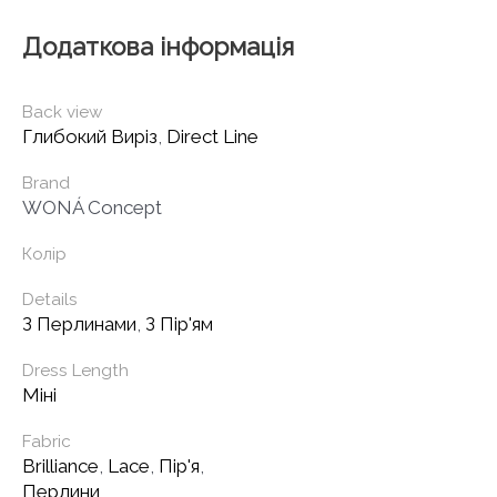
Додаткова інформація
Back view
Глибокий Виріз
,
Direct Line
Brand
WONÁ Concept
Колір
Details
З Перлинами
,
З Пір'ям
Dress Length
Міні
Fabric
Brilliance
,
Lace
,
Пір'я
,
Перлини