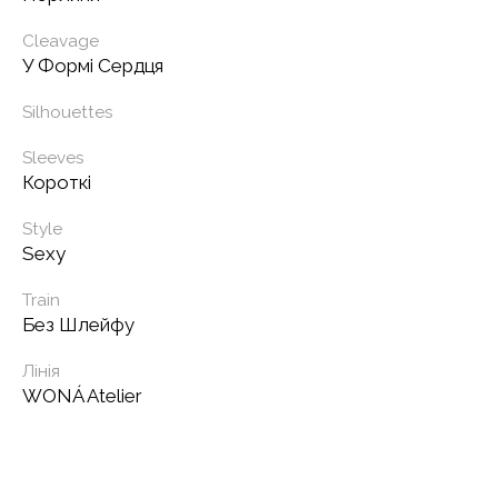
Cleavage
У Формі Сердця
Silhouettes
Sleeves
Короткі
Style
Sexy
Train
Без Шлейфу
Лінія
WONÁ Atelier