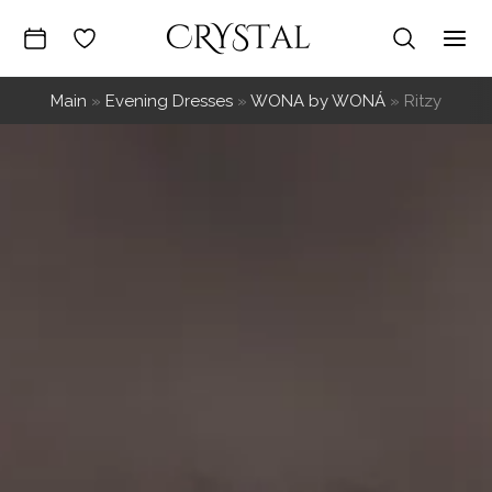
Skip
to
Mai
content
Main
»
Evening Dresses
»
WONA by WONÁ
»
Ritzy
Me