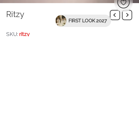
Ritzy
FIRST LOOK 2027
SKU:
ritzy
Description
Класична весільна сукня з глянцевого атласу з
відкритим декольте. Корсет прикрашений чашками
і кісточками, а атласні бретелі спадають з пліч.
Спідниця облягає стегна і стає розкльошеною до
колін, закінчуючись фантастичним довгим
шлейфом.